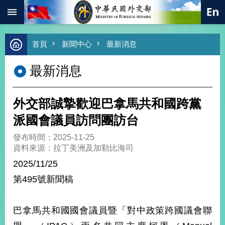
:::
跳到主要內容區塊
進
首頁
新聞中心
最新消息
階
搜
最新消息
尋
熱
門
外交部誠摯歡迎巴拿馬共和國跨黨
關
鍵
派國會議員訪問團訪台
字
發布時間：2025-11-25
總
資料來源：拉丁美洲及加勒比海司
合
外
2025/11/25
交
第495號新聞稿
價
值
外
巴拿馬共和國國會議員暨「對中政策跨國議會聯
交