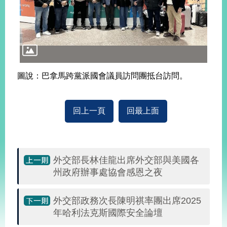
播
政
府
資
訊
公
圖說：巴拿馬跨黨派國會議員訪問團抵台訪問。
開
為
回上一頁
回最上面
民
服
務
外交部長林佳龍出席外交部與美國各
本
部
州政府辦事處協會感恩之夜
相
關
外交部政務次長陳明祺率團出席2025
網
年哈利法克斯國際安全論壇
站