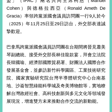
盟」（IPAC）兩名共同主席柯恩（Manuel
經
Cohen）與德格拉西亞（Ronald Ameth De
濟
日
Gracia）率領跨黨派國會議員訪問團一行9人於今
不
落
（2025）年11月25日至29日訪台，外交部表達誠
國
摯歡迎。
台
海
和
巴拿馬跨黨派國會議員訪問團在台期間將晉見蕭美
平
琴副總統、接受外交部長林佳龍款宴，拜會立法院
護
長韓國瑜、經濟部國際貿易署、財團法人國際合作
照
發展基金會，並參訪新竹科學園區、工業技術研究
回
院、國家實驗研究院台灣半導體研究中心台南基
首
網
地、沙崙智慧綠能科學城及奇美博物館等，實地瞭
頁
站
解台灣政經社會、高科技創新與多元文化等領域發
關
展現況，增進雙方未來推動合作交流的新動能。
於
導
本
覽