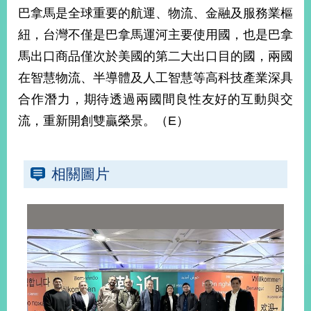
部
巴拿馬是全球重要的航運、物流、金融及服務業樞
新
紐，台灣不僅是巴拿馬運河主要使用國，也是巴拿
聞
馬出口商品僅次於美國的第二大出口目的國，兩國
中
心
在智慧物流、半導體及人工智慧等高科技產業深具
合作潛力，期待透過兩國間良性友好的互動與交
外
流，重新開創雙贏榮景。（E）
交
資
訊
相關圖片
國
家
與
地
區
國
際
傳