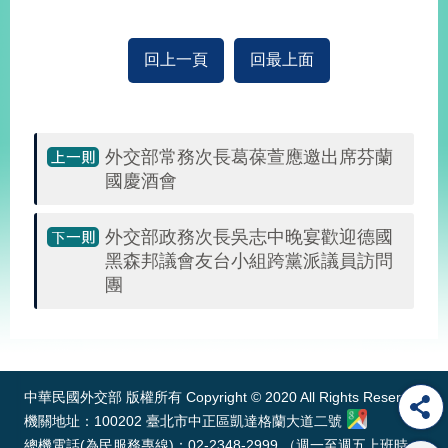
回上一頁
回最上面
外交部常務次長葛葆萱應邀出席芬蘭
國慶酒會
外交部政務次長吳志中晚宴歡迎德國
黑森邦議會友台小組跨黨派議員訪問
團
:::
中華民國外交部 版權所有 Copyright © 2020 All Rights Reserved
機關地址：100202 臺北市中正區凱達格蘭大道二號
總機電話(為民服務專線)：02-2348-2999 （週一至週五上班時