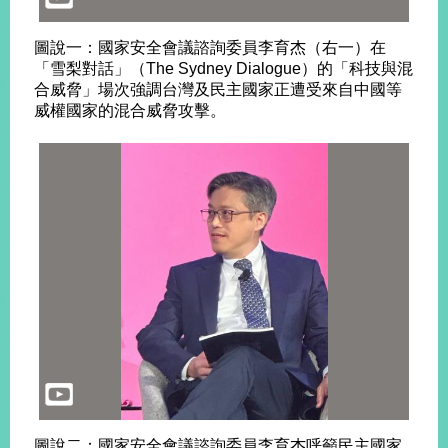
明
圖說一：國家安全會議諮詢委員李育杰（右一）在
聯
「雪梨對話」（The Sydney Dialogue）的「科技與混
絡
合威脅」場次強調台灣及民主國家正遭受來自中國等
我
威權國家的混合威脅攻擊。
們
圖說二：國家安全會議諮詢委員李育杰呼籲民主國家