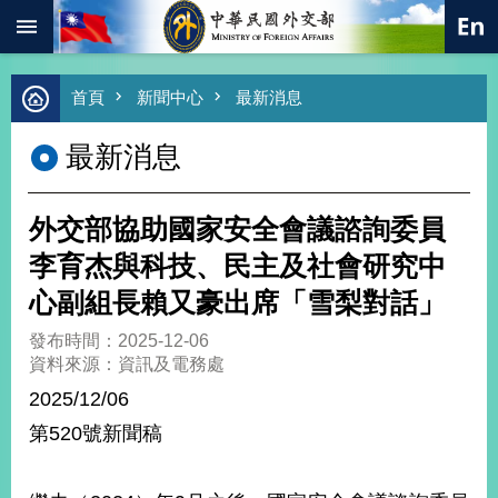
:::
跳到主要內容區塊
進
首頁
新聞中心
最新消息
階
搜
最新消息
尋
熱
門
外交部協助國家安全會議諮詢委員
關
鍵
李育杰與科技、民主及社會研究中
字
心副組長賴又豪出席「雪梨對話」
總
合
發布時間：2025-12-06
外
資料來源：資訊及電務處
交
2025/12/06
價
第520號新聞稿
值
外
交