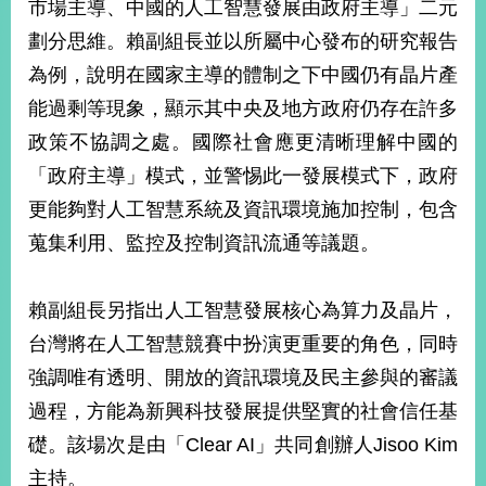
市場主導、中國的人工智慧發展由政府主導」二元
播
劃分思維。賴副組長並以所屬中心發布的研究報告
政
為例，說明在國家主導的體制之下中國仍有晶片產
府
資
能過剩等現象，顯示其中央及地方政府仍存在許多
訊
政策不協調之處。國際社會應更清晰理解中國的
公
「政府主導」模式，並警惕此一發展模式下，政府
開
更能夠對人工智慧系統及資訊環境施加控制，包含
為
蒐集利用、監控及控制資訊流通等議題。
民
服
務
賴副組長另指出人工智慧發展核心為算力及晶片，
台灣將在人工智慧競賽中扮演更重要的角色，同時
本
部
強調唯有透明、開放的資訊環境及民主參與的審議
相
過程，方能為新興科技發展提供堅實的社會信任基
關
網
礎。該場次是由「Clear AI」共同創辦人Jisoo Kim
站
主持。