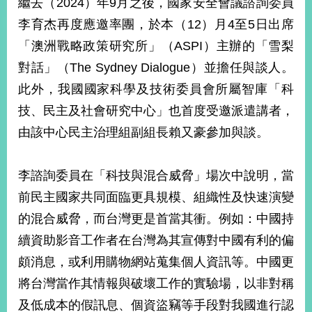
繼去（2024）年9月之後，國家安全會議諮詢委員
經
濟
李育杰再度應邀率團，於本（12）月4至5日出席
日
「澳洲戰略政策研究所」（ASPI）主辦的「雪梨
不
落
對話」（The Sydney Dialogue）並擔任與談人。
國
此外，我國國家科學及技術委員會所屬智庫「科
台
技、民主及社會研究中心」也首度受邀派遣講者，
海
和
由該中心民主治理組副組長賴又豪參加與談。
平
護
照
李諮詢委員在「科技與混合威脅」場次中說明，當
前民主國家共同面臨更具規模、組織性及快速演變
回
的混合威脅，而台灣更是首當其衝。例如：中國持
首
網
續資助影音工作者在台灣為其宣傳對中國有利的偏
頁
站
頗消息，或利用購物網站蒐集個人資訊等。中國更
關
將台灣當作其情報與破壞工作的實驗場，以非對稱
於
導
本
及低成本的假訊息、個資盜竊等手段對我國進行認
覽