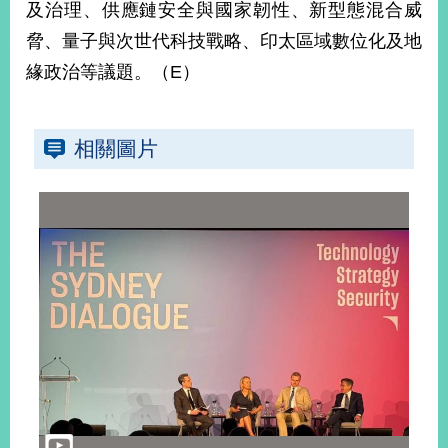
及治理、供應鏈安全與國家韌性、新型態混合威
告
脅、量子與次世代科技戰略、印太區域數位化及地
隱
緣政治等議題。（E）
私
權
保
相關圖片
護
及
資
訊
安
全
政
策
無
障
礙
網
站
說