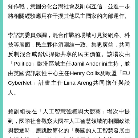
部
知作戰，意圖分化台灣社會及削弱互信，並進一步
新
將相關經驗應用在干擾其他民主國家的內部運作。
聞
中
心
李諮詢委員強調，混合作戰的場域可見於網路、科
技等層面，民主夥伴須團結一致、集思廣益，共同
外
反制混合威脅以捍衛共享的民主價值。該場次由
交
資
「Politico」歐洲區域主任Jamil Anderlini主持，並
訊
由英國資訊韌性中心主任Henry Collis及歐盟「EU
國
CyberNet」計畫主任Liina Areng共同擔任與談
家
人。
與
地
區
賴副組長在「人工智慧強權與大競賽」場次中提
到，國際社會觀察大國在人工智慧領域的相關政策
國
際
與競逐時，應跳脫簡化的「美國的人工智慧發展由
傳