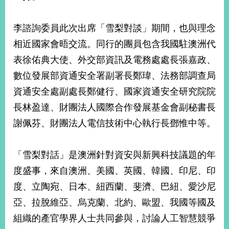
李諮詢委員此次出席「雪梨對談」期間，也與理念
旅
部
粉
外
長
絲
相近國家會晤交流。同行的團員包含我國駐澳洲代
國
信
專
人
箱
頁
急
表徐佑典大使、外交部資訊及電務處處長張嘉政、
難
救
LINE
助
Instagram
X平台
數位發展部資通安全署副署長鄭瑋、法務部調查局
服
(原推特)
務
資通安全處副處長鄭健行、國家資通安全研究院院
專
線
長林盈達、財團法人國際合作發展基金會副秘書長
APP
YouTube
RSS
謝佩芬、財團法人電信技術中心執行長鄧惟中等。
政
府
「雪梨對話」是澳洲針對資安與新興科技議題的年
網
度盛事，來自澳洲、美國、英國、韓國、印尼、印
站
資
度、立陶宛、日本、紐西蘭、斐濟、巴紐、愛沙尼
料
亞、拉脫維亞、烏克蘭、北約、歐盟、我國等國及
開
放
組織的產官學界人士共同參與，討論人工智慧競爭
宣