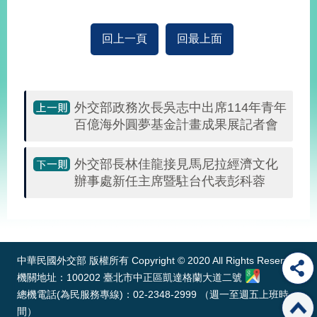
播
回上一頁
回最上面
政
府
資
訊
公
外交部政務次長吳志中出席114年青年
開
百億海外圓夢基金計畫成果展記者會
為
民
外交部長林佳龍接見馬尼拉經濟文化
服
辦事處新任主席暨駐台代表彭科蓉
務
:::
本
部
相
中華民國外交部 版權所有 Copyright © 2020 All Rights Reserved
關
機關地址：100202 臺北市中正區凱達格蘭大道二號
網
總機電話(為民服務專線)：02-2348-2999 （週一至週五上班時
站
間）