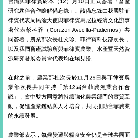
台灣與菲律賓於本（12）月10日正式簽署「畜產
經
濟
研究夥伴合作瞭解備忘錄」。該備忘錄由我國駐菲
日
律賓代表周民淦大使與菲律賓馬尼拉經濟文化辦事
不
落
處代表彭科蓉（Corazon Avecilla-Padiernos）共
國
同簽署，農業部次長杜文珍、菲律賓科技部次長，
台
以及我國畜產試驗所與菲律賓農業、水產暨天然資
海
和
源研究發展委員會代表均在場見證。
平
護
照
在此之前，農業部杜次長於11月26日與菲律賓農
業部次長共同主持「第12屆台菲農漁業合作會
回
議」，會中雙方同意將持續強化農業部門的實質互
首
網
動，促進產業鏈結與人才培育，共同推動台菲農業
頁
站
的永續發展。
關
於
導
本
農業部表示，氣候變遷與糧食安全仍是全球共同面
覽