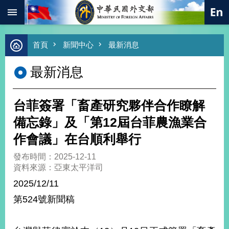
:::
跳到主要內容區塊
進
首頁
新聞中心
最新消息
階
搜
最新消息
尋
熱
門
台菲簽署「畜產研究夥伴合作瞭解
關
鍵
備忘錄」及「第12屆台菲農漁業合
字
作會議」在台順利舉行
總
合
發布時間：2025-12-11
外
資料來源：亞東太平洋司
交
2025/12/11
價
第524號新聞稿
值
外
交