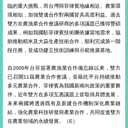
部
臨的重大挑戰，而台灣與菲律賓地緣相近、農業環
新
境相似，加強雙邊合作對兩國皆具高度利益。過去
聞
雙方在農漁業合作會議研商的多項議題已獲得豐碩
中
心
成果，例如我國駐菲律賓技術團依據當地需求，協
助推動稻米及大蒜生產技術合作，順利完成第一階
外
段任務，並成功建立技術訓練與示範推廣基地。
交
資
訊
自2005年台菲簽署農漁業合作備忘錄以來，雙方
國
已召開11屆農業合作會議，並藉此平台持續推動
家
多元農業合作。菲律賓為我國新南向政策的重要夥
與
地
伴，近年雙方在多項互惠議題上皆取得具體進展，
區
未來兩國將透過既有及新建合作機制深化農業鏈
結，強化農業科技研發與產業合作，共同促進雙方
國
際
在農業領域的永續發展。（E）
傳