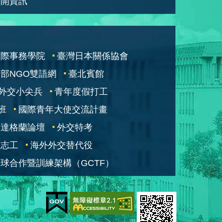
公開資訊
國際事務學院
臺灣日本關係協會
部NGO雙語網
臺北賓館
外交小尖兵
青年度假打工
班
國際青年大使交流計畫
凱達格蘭論壇
外交特考
交志工
海外外交替代役
球合作暨訓練架構（GCTF）