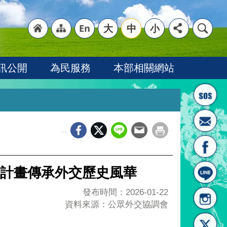
大
中
小
"回
"網
"英
訊公開
為民服務
本部相關網站
_
首頁
站導
文語
計畫傳承外交歷史風華
發布時間：2026-01-22
資料來源：公眾外交協調會