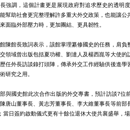
部長強調，這個計畫更是展現政府對追求歷史的透明
，能幫助社會更完整理解許多重大外交政策，也能讓公
來面臨外部壓力時，更加團結、更具韌性。
史館陳館長致詞表示，該館掌理纂修國史的任務，肩負
外交領域曾出版包括夏功權、劉達人及楊西崑等大使的
以歷任外長訪談錄打頭陣，傳承外交工作經驗供後進學
術研究之用。
交部與國史館此次合作出版的外交專書，預計訪談7位
、陳唐山董事長、黃志芳董事長、李大維董事長等前部
位；當日簽約啟動儀式更有十餘位退休大使共襄盛舉，