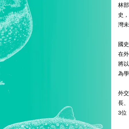
林
史
灣未
國
在
將
為學
外
長
3