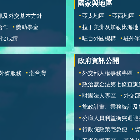
國家與地區
訊及外交基本方針
亞太地區
亞西地區
合作
獎助學金
拉丁美洲及加勒比海地
評比成績
駐台外國機構
駐外
政府資訊公開
外媒服務
潮台灣
外交部人權事務專區
政治獻金法第七條查詢
財團法人專區
外交
施政計畫、業務統計及
公職人員利益衝突迴避
行政院政策宅急便