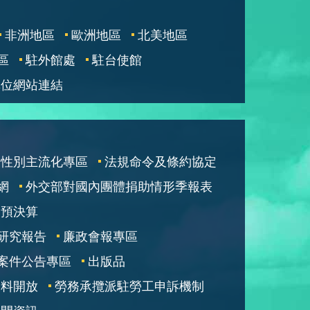
非洲地區
歐洲地區
北美地區
區
駐外館處
駐台使館
單位網站連結
性別主流化專區
法規命令及條約協定
網
外交部對國內團體捐助情形季報表
部預決算
研究報告
廉政會報專區
案件公告專區
出版品
資料開放
勞務承攬派駐勞工申訴機制