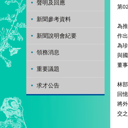
聲明及回應
第0
新聞參考資料
為
作
新聞說明會紀要
為珍
領務消息
與
董事
重要議題
林
求才公告
回
將
交之