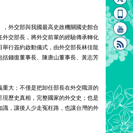
[連
覽
系"
」，外交部與我國最高史政機關國史館合
任外交部長，將外交前輩的經驗傳承轉化
1日舉行簽約啟動儀式，由外交部長林佳龍
包括錢復董事長、陳唐山董事長、黃志芳
結]"
[連
義重大；不僅是把卸任部長在外交職涯的
呈現歷史真相，完整國家的外交史；也是
知識，讓後人少走冤枉路，也讓台灣的外
結]"