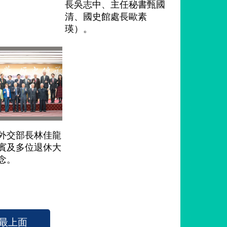
長吳志中、主任秘書甄國
清、國史館處長歐素
瑛）。
外交部長林佳龍
賓及多位退休大
念。
最上面