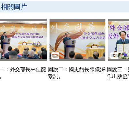
相關圖片
一：外交部長林佳龍
圖說二：國史館長陳儀深
圖說三：
。
致詞。
作出版協