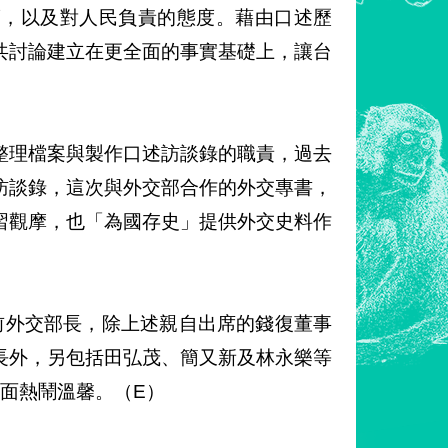
度，以及對人民負責的態度。藉由口述歷
共討論建立在更全面的事實基礎上，讓台
整理檔案與製作口述訪談錄的職責，過去
訪談錄，這次與外交部合作的外交專書，
習觀摩，也「為國存史」提供外交史料作
前外交部長，除上述親自出席的錢復董事
長外，另包括田弘茂、簡又新及林永樂等
場面熱鬧溫馨。（E）