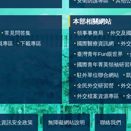
安衛防護專區
其他
本部相關網站
常見問答集
領事事務局
外交及
員專區
下載專區
國際醫療資訊網
外交
臺灣青年Fun眼世界
國際青年菁英領袖研習
駐外單位聯合網站
全民外交研習營
外
外交檔案資源專區
全
及資訊安全政策
無障礙網站說明
聯絡我們