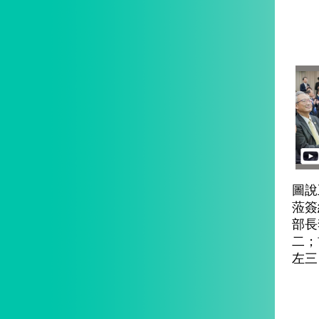
圖說
蒞簽
部長
二；
左三