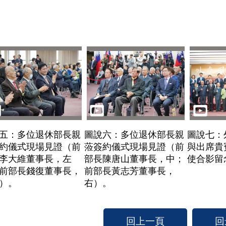
五：多位退休部長親
圖說六：多位退休部長親
圖說七：
約儀式現場見證（前
蒞簽約儀式現場見證（前
與出席貴
李大維董事長，左
部長陳唐山董事長，中；
使合影留
前部長錢復董事長，
前部長黃志芳董事長，
）。
右）。
回上一頁
回