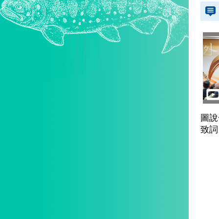
圖說
致詞