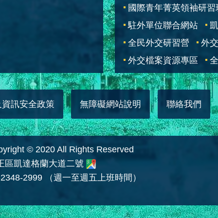
國際青年菁英領袖研習
駐外單位聯合網站
全民外交研習營
外
外交檔案資源專區
全
及資訊安全政策
無障礙網站說明
聯絡我們
 © 2020 All Rights Reserved
中正區凱達格蘭大道二號
2348-2999 （週一至週五上班時間）