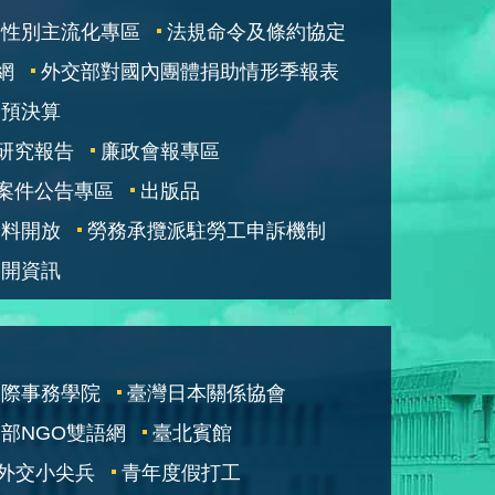
性別主流化專區
法規命令及條約協定
網
外交部對國內團體捐助情形季報表
部預決算
研究報告
廉政會報專區
案件公告專區
出版品
資料開放
勞務承攬派駐勞工申訴機制
公開資訊
國際事務學院
臺灣日本關係協會
部NGO雙語網
臺北賓館
外交小尖兵
青年度假打工