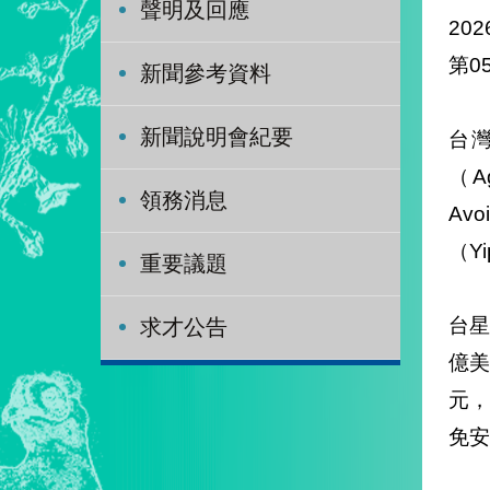
聲明及回應
202
第0
新聞參考資料
新聞說明會紀要
台
（Agr
領務消息
Av
（Y
重要議題
台星
求才公告
億美
元
免安