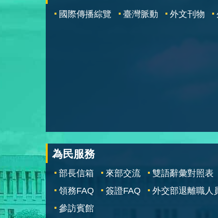
國際傳播綜覽
臺灣脈動
外文刊物
為民服務
部長信箱
來部交流
雙語辭彙對照表
領務FAQ
簽證FAQ
外交部退離職人
參訪賓館