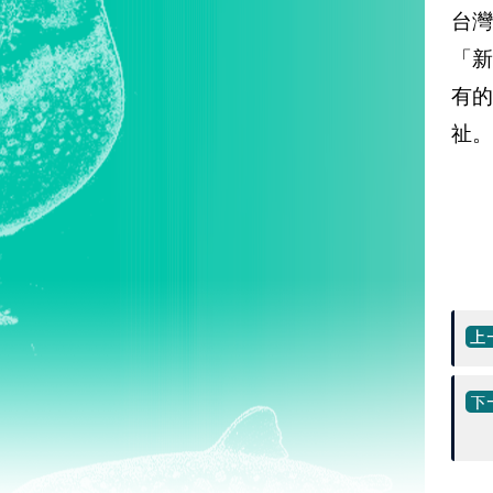
台灣
「
有
祉。