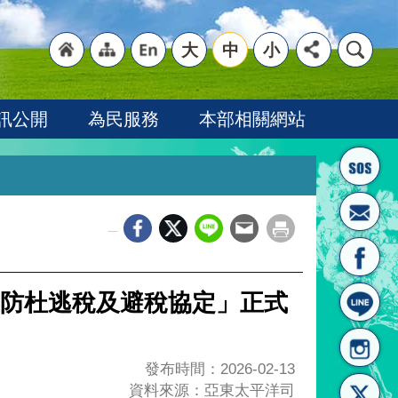
大
中
小
"回
"網
"英
訊公開
為民服務
本部相關網站
_
首頁
站導
文語
防杜逃稅及避稅協定」正式
發布時間：2026-02-13
資料來源：亞東太平洋司