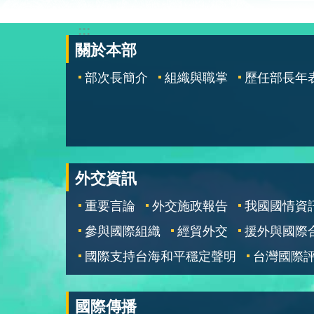
:::
關於本部
部次長簡介
組織與職掌
歷任部長年
外交資訊
重要言論
外交施政報告
我國國情資
參與國際組織
經貿外交
援外與國際
國際支持台海和平穩定聲明
台灣國際
國際傳播