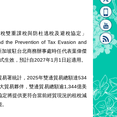
[連
覽
系"
所得稅雙重課稅與防杜逃稅及避稅協定」
nd the Prevention of Tax Evasion and
使與新加坡駐台北商務辦事處時任代表葉偉傑
結]"
[連
3日正式生效，預計自2027年1月1日起適用。
署統計，2025年雙邊貿易總額達534
大貿易夥伴，雙邊貿易總額逾1,344億美
協定將提供更符合當前經貿現況的租稅減
結]"
能。