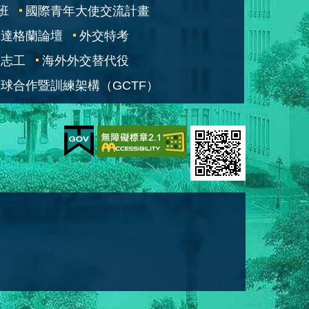
班
國際青年大使交流計畫
凱達格蘭論壇
外交特考
交志工
海外外交替代役
球合作暨訓練架構（GCTF）