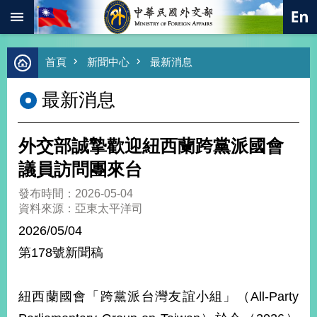
:::
跳到主要內容區塊
進
首頁
新聞中心
最新消息
階
搜
最新消息
尋
熱
門
外交部誠摯歡迎紐西蘭跨黨派國會
關
鍵
議員訪問團來台
字
發布時間：2026-05-04
總
資料來源：亞東太平洋司
合
外
2026/05/04
交
第178號新聞稿
價
值
外
紐西蘭國會「跨黨派台灣友誼小組」（All-Party
交