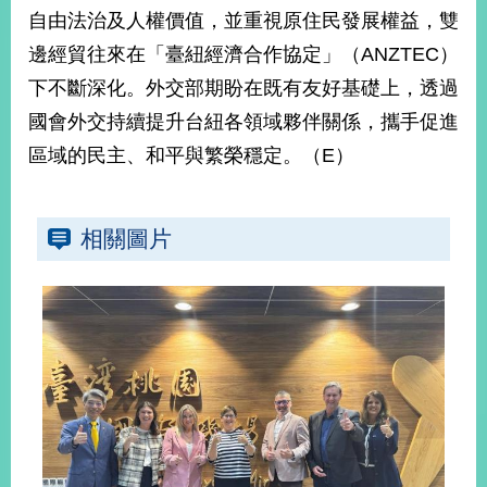
部
自由法治及人權價值，並重視原住民發展權益，雙
新
邊經貿往來在「臺紐經濟合作協定」（ANZTEC）
聞
下不斷深化。外交部期盼在既有友好基礎上，透過
中
心
國會外交持續提升台紐各領域夥伴關係，攜手促進
區域的民主、和平與繁榮穩定。（E）
外
交
資
相關圖片
訊
國
家
與
地
區
國
際
傳