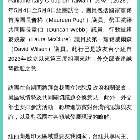
Parliamentary Group on Taiwan）於今（2026）
經
年5月4日至5月8日組團訪台，團員包括國家黨籍
濟
日
首席團長普格（Maureen Pugh）議員、勞工黨籍
不
落
共同團長韋伯（Duncan Webb）議員、行動黨籍
國
麥娔薾（Laura McClure）議員及第一黨籍威爾森
台
（David Wilson）議員。此行已是該友台小組自
海
和
2023年成立以來第三度組團來訪，外交部表達誠
平
摯歡迎之意。
護
照
訪團在台期間將拜會我國立法院及政府相關部會，
回
就區域情勢及共同關切議題交換意見。此外，外交
首
網
部也安排參訪活動，盼增進訪賓對台灣的認識與友
頁
站
誼，以及對我國在各領域發展現況的瞭解。
關
於
導
本
紐西蘭是印太區域重要友我國家，台紐共享民主、
覽