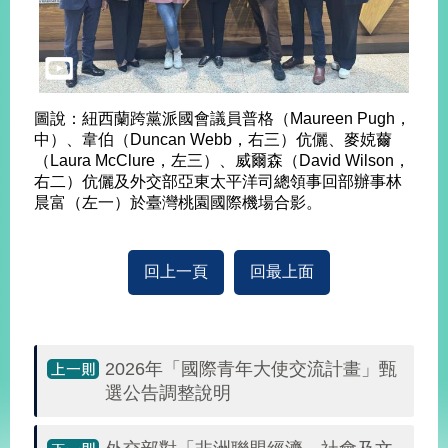
播
政
府
資
圖說：紐西蘭跨黨派國會議員普格（Maureen Pugh，
訊
中）、韋伯（Duncan Webb，右三）伉儷、麥娔薾
公
（Laura McClure，左三）、威爾森（David Wilson，
開
右二）伉儷及外交部亞東太平洋司總領事回部辦事林
晨富（左一）於臺灣桃園國際機場合影。
為
民
服
務
回上一頁
回最上面
本
部
相
2026年「國際青年大使交流計畫」甄
關
選公告調整說明
網
站