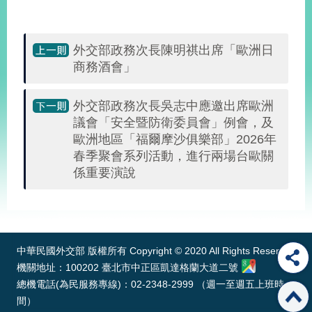
告
隱
外交部政務次長陳明祺出席「歐洲日
私
商務酒會」
權
保
護
外交部政務次長吳志中應邀出席歐洲
及
議會「安全暨防衛委員會」例會，及
資
歐洲地區「福爾摩沙俱樂部」2026年
訊
春季聚會系列活動，進行兩場台歐關
安
係重要演說
全
政
策
:::
無
中華民國外交部 版權所有 Copyright © 2020 All Rights Reserved
障
礙
機關地址：100202 臺北市中正區凱達格蘭大道二號
網
總機電話(為民服務專線)：02-2348-2999 （週一至週五上班時
站
間）
說