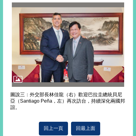
旅
部
粉
外
長
絲
國
信
專
人
箱
頁
急
難
救
LINE
助
Instagram
X平台
服
(原推特)
務
專
線
APP
YouTube
RSS
政
府
圖說三：外交部長林佳龍（右）歡迎巴拉圭總統貝尼
網
亞（Santiago Peña，左）再次訪台，持續深化兩國邦
站
誼。
資
料
開
回上一頁
回最上面
放
宣