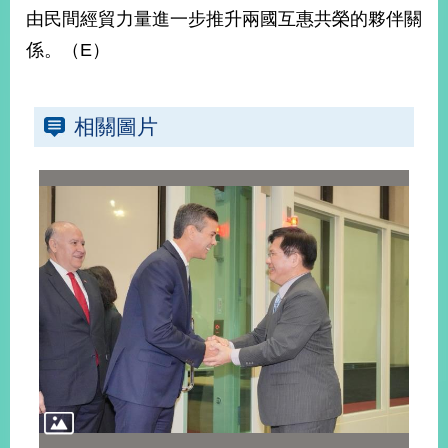
部
由民間經貿力量進一步推升兩國互惠共榮的夥伴關
新
係。（E）
聞
中
心
相關圖片
外
交
資
訊
國
家
與
地
區
國
際
傳