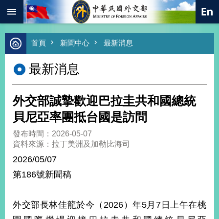
:::
跳到主要內容區塊
進
首頁
新聞中心
最新消息
階
搜
最新消息
尋
熱
門
外交部誠摯歡迎巴拉圭共和國總統
關
鍵
貝尼亞率團抵台國是訪問
字
發布時間：2026-05-07
總
資料來源：拉丁美洲及加勒比海司
合
外
2026/05/07
交
第186號新聞稿
價
值
外
外交部長林佳龍於今（2026）年5月7日上午在桃
交