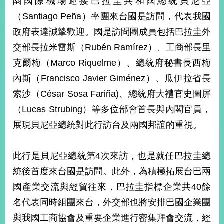
園國際機場迎接巴拉圭共和國總統貝尼亞
經
（Santiago Peña）率團來台國是訪問，代表我國
濟
日
政府表達誠摯歡迎。國是訪問團成員包括巴拉圭外
不
落
交部長拉米雷斯（Rubén Ramírez）、工商部長里
國
克爾梅（Marco Riquelme）、總統府秘書長西梅
台
內斯（Francisco Javier Giménez）、瓜伊拉省長
海
和
索沙（César Sosa Fariña)、總統府大禮官史圖屏
平
（Lucas Strubing）等多位部會首長與內閣官員，
護
展現貝尼亞總統對此行訪台及兩國邦誼的重視。
照
回
此行是貝尼亞總統第4次來訪，也是就任巴拉圭總
首
網
統後首度來台國是訪問。此外，為積極拓展台巴兩
頁
站
國產業交流與經貿往來，巴拉圭指標企業共40餘
關
名代表同時組團來台，外交部也將安排巴國企業團
於
導
本
與我國工商協會及重要企業進行密集拜會交流，經
覽