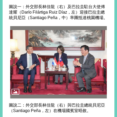
播
圖說一：外交部長林佳龍（右）及巴拉圭駐台大使傅
達耀（Darío Filártiga Ruiz Díaz，左）迎接巴拉圭總
政
統貝尼亞（Santiago Peña，中）率團抵達桃園機場。
府
資
訊
公
開
為
民
服
務
本
部
相
關
網
圖說二：外交部長林佳龍（右）與巴拉圭總統貝尼亞
站
（Santiago Peña，左）在機場國賓室晤敘。