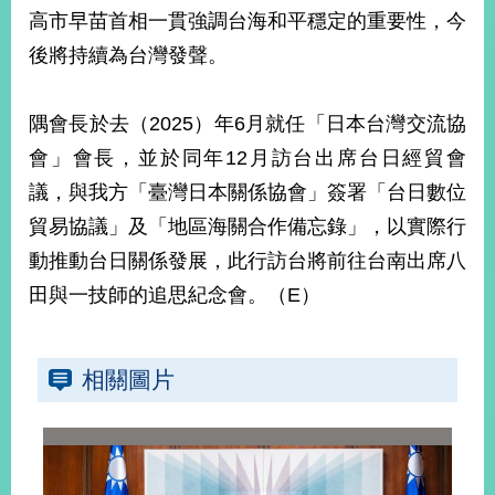
部
高市早苗首相一貫強調台海和平穩定的重要性，今
新
後將持續為台灣發聲。
聞
中
心
隅會長於去（2025）年6月就任「日本台灣交流協
會」會長，並於同年12月訪台出席台日經貿會
外
議，與我方「臺灣日本關係協會」簽署「台日數位
交
資
貿易協議」及「地區海關合作備忘錄」，以實際行
訊
動推動台日關係發展，此行訪台將前往台南出席八
國
田與一技師的追思紀念會。（E）
家
與
地
相關圖片
區
國
際
傳