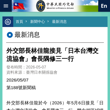
:::
跳到主要內容區塊
進
首頁
新聞中心
最新消息
階
搜
最新消息
尋
熱
門
外交部長林佳龍接見「日本台灣交
關
鍵
流協會」會長隅修三一行
字
發布時間：2026-05-07
總
資料來源：臺灣日本關係協會
合
外
2026/05/07
交
第188號新聞稿
價
值
外
外交部長林佳龍於今（2026）年5月6日接見「日
交