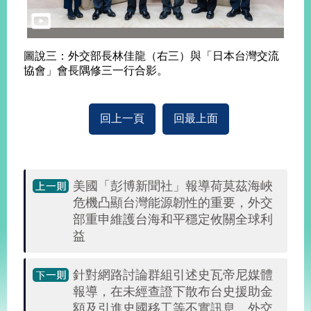
告
隱
圖說三：外交部長林佳龍（右三）與「日本台灣交流
私
協會」會長隅修三一行合影。
權
保
護
及
回上一頁
回最上面
資
訊
安
全
美國「彭博新聞社」報導荷莫茲海峽
政
危機凸顯台灣能源韌性的重要，外交
策
部重申維護台海和平穩定攸關全球利
益
無
障
礙
針對網路討論群組引述史瓦帝尼媒體
網
報導，在未經查證下散布台史援助金
站
額及引進史國移工等不實訊息，外交
說