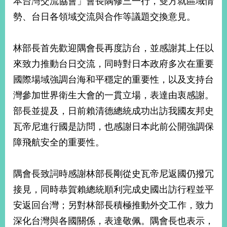
本台灣交流協會」會長隅修三一行，雙方就區域情
經
勢、台日各領域交流與合作等議題交換意見。
濟
日
不
落
林部長首先歡迎隅會長再度訪台，並感謝其上任以
國
來致力推動台日交流，同時對日本政府多次在重要
台
國際場域強調台海和平穩定的重要性，以及支持台
海
和
灣參加世界衛生大會的一貫立場，表達由衷感謝。
平
部長並提及，日前賴清德總統成功出訪我國友邦史
護
瓦帝尼進行國是訪問，也感謝日本此前公開強調保
照
障飛航安全的重要性。
回
首
網
隅會長致詞時感謝林部長剛從史瓦帝尼返國仍撥冗
頁
站
接見，同時恭賀賴總統順利完成史國出訪行程並平
關
安返回台灣；另對林部長積極推動外交工作，致力
於
導
本
深化台灣與各國關係，表達敬佩。隅會長也表示，
覽