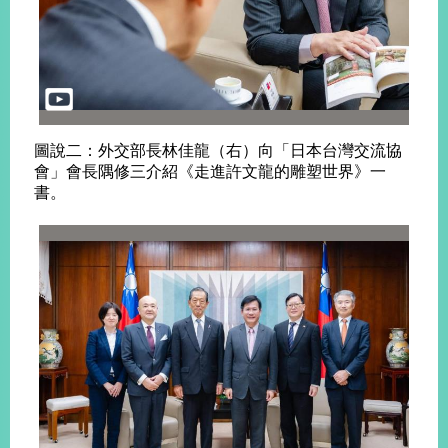
旅
部
粉
外
長
絲
國
信
專
人
箱
頁
急
難
救
LINE
助
Instagram
X平台
圖說二：外交部長林佳龍（右）向「日本台灣交流協
服
(原推特)
務
會」會長隅修三介紹《走進許文龍的雕塑世界》一
專
書。
線
APP
YouTube
RSS
政
府
網
站
資
料
開
放
宣