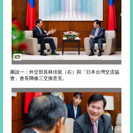
播
政
府
資
訊
公
開
為
民
圖說一：外交部長林佳龍（右）與「日本台灣交流協
服
會」會長隅修三交換意見。
務
本
部
相
關
網
站