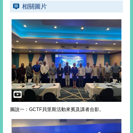
播
相關圖片
政
府
資
訊
公
開
為
民
服
務
本
部
相
圖說一：GCTF貝里斯活動來賓及講者合影。
關
網
站