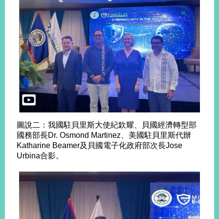
旅
部
粉
外
長
絲
國
信
專
人
箱
頁
急
難
救
LINE
助
Instagram
X平台
服
(原推特)
務
專
線
APP
YouTube
RSS
圖說二：我國駐貝里斯大使紀欽耀、貝國經濟轉型部
國務部長Dr. Osmond Martinez、美國駐貝里斯代辦
政
Katharine Beamer及貝國電子化政府部次長Jose
府
Urbina合影。
網
站
資
料
開
放
宣