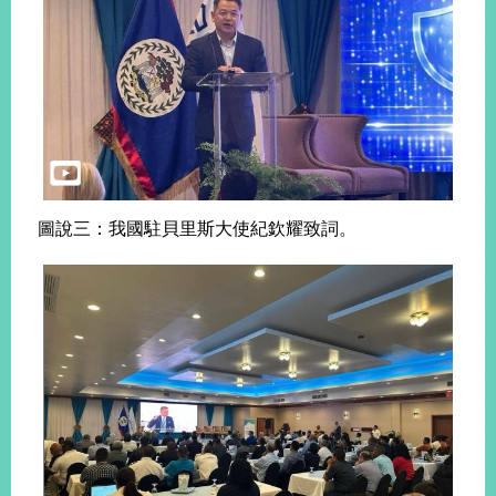
告
隱
私
權
保
護
及
資
圖說三：我國駐貝里斯大使紀欽耀致詞。
訊
安
全
政
策
無
障
礙
網
站
說