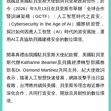
我國及美國駐貝里斯大使館與貝里斯政府合作，於
經
濟
今（2026）年5月13日在貝里斯市舉辦「全球合作
日
暨訓練架構（GCTF）：人工智慧時代之資安」
不
落
（Cybersecurity in the Age of AI）國際研習營，
國
探討如何因應人工智慧（AI）時代的資安風險，運
台
用AI工具協助貝國建構安全的數位環境。
海
和
平
開幕典禮由我國駐貝里斯大使紀欽耀、美國駐貝里
護
照
斯代辦Katharine Beamer及貝國經濟轉型部國務
部長Dr. Osmond Martinez共同主持。紀大使致詞
回
表示，隨著人工智慧快速發展，網路攻擊手法日益
首
網
複雜，台灣將持續與美國、貝里斯等理念相近夥伴
頁
站
深化合作，共同打造安全、開放且具韌性的數位環
關
境。
於
導
本
覽