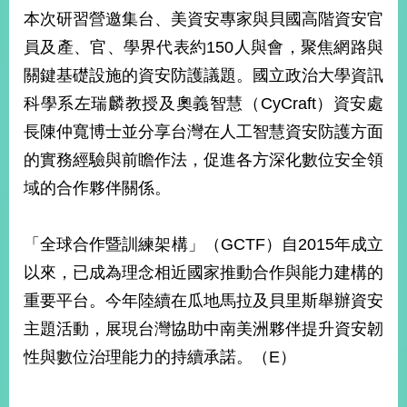
部
本次研習營邀集台、美資安專家與貝國高階資安官
新
員及產、官、學界代表約150人與會，聚焦網路與
聞
關鍵基礎設施的資安防護議題。國立政治大學資訊
中
心
科學系左瑞麟教授及奧義智慧（CyCraft）資安處
長陳仲寬博士並分享台灣在人工智慧資安防護方面
外
的實務經驗與前瞻作法，促進各方深化數位安全領
交
資
域的合作夥伴關係。
訊
國
「全球合作暨訓練架構」（GCTF）自2015年成立
家
以來，已成為理念相近國家推動合作與能力建構的
與
地
重要平台。今年陸續在瓜地馬拉及貝里斯舉辦資安
區
主題活動，展現台灣協助中南美洲夥伴提升資安韌
性與數位治理能力的持續承諾。（E）
國
際
傳