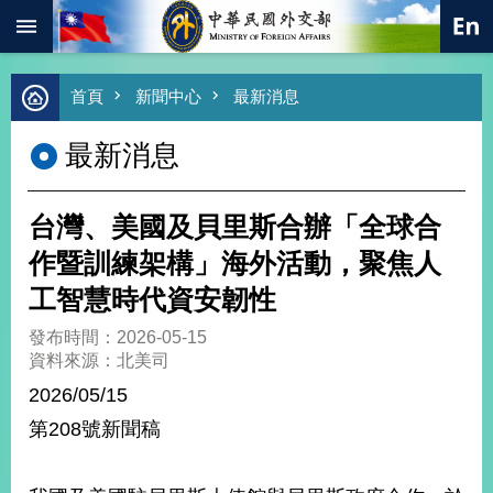
:::
跳到主要內容區塊
進
首頁
新聞中心
最新消息
階
搜
最新消息
尋
熱
門
台灣、美國及貝里斯合辦「全球合
關
鍵
作暨訓練架構」海外活動，聚焦人
字
工智慧時代資安韌性
總
合
發布時間：2026-05-15
外
資料來源：北美司
交
2026/05/15
價
第208號新聞稿
值
外
交