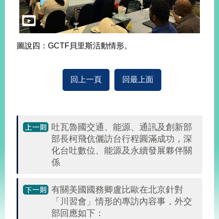
明
聯
絡
圖說四：GCTF貝里斯活動情形。
我
們
回上一頁
回最上面
吐瓦魯國交通、能源、通訊及創新部
部長柯飛伉儷訪台行程圓滿成功，深
化台吐數位、能源及永續發展夥伴關
係
有關美國國務卿盧比歐在北京針對
「川習會」情形的專訪內容事，外交
部回應如下：