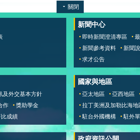
關閉
新聞中心
表
即時新聞澄清專區
新聞參考資料
新聞
求才公告
國家與地區
訊及外交基本方針
亞太地區
亞西地區
合作
獎助學金
拉丁美洲及加勒比海地
評比成績
駐台外國機構
駐外
政府資訊公開