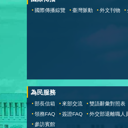
國際傳播綜覽
臺灣脈動
外文刊物
為民服務
部長信箱
來部交流
雙語辭彙對照表
領務FAQ
簽證FAQ
外交部退離職人
參訪賓館