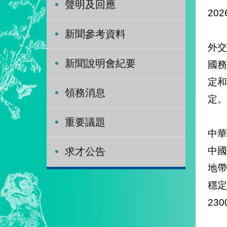
聲明及回應
202
新聞參考資料
外
新聞說明會紀要
國
定
領務消息
定。
重要議題
中
中
求才公告
地
穩
23