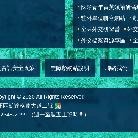
國際青年菁英領袖研習
駐外單位聯合網站
全民外交研習營
外
外交檔案資源專區
全
及資訊安全政策
無障礙網站說明
聯絡我們
 © 2020 All Rights Reserved
中正區凱達格蘭大道二號
2348-2999 （週一至週五上班時間）