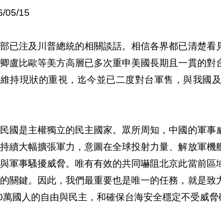
6/05/15
交部已注及川普總統的相關談話。相信各界都已清楚看
務卿盧比歐等美方高層已多次重申美國長期且一貫的對
和維持現狀的重視，迄今並已二度對台軍售，與我國
華民國是主權獨立的民主國家。眾所周知，中國的軍事
國持續大幅擴張軍力，意圖在全球投射力量、解放軍機
帶與軍事騷擾威脅。唯有有效的共同嚇阻北京此當前區
定的關鍵。因此，我們最重要也是唯一的任務，就是致
00萬國人的自由與民主，和確保台海安全穩定不受威脅