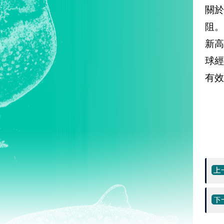
關
阻
新
球
有效