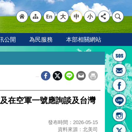
大
中
小
"回
"網
"英
訊公開
為民服務
本部相關網站
_
首頁
站導
文語
及在空軍一號應詢談及台灣
發布時間：2026-05-15
資料來源：北美司