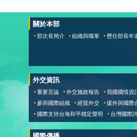
:::
關於本部
部次長簡介
組織與職掌
歷任部長年
外交資訊
重要言論
外交施政報告
我國國情資
參與國際組織
經貿外交
援外與國際
國際支持台海和平穩定聲明
台灣國際
國際傳播