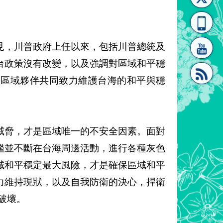
[連
覽
系"
見，川普政府上任以來，包括川普總統及
台政策沒有改變，以及強調對區域和平穩
及區域夥伴共同致力維護台海的和平與穩
結]"
[連
威脅，才是區域唯一的不安全因素。面對
艦並不斷在台海周邊活動，進行各種灰色
域和平穩定最大風險，才是確保區域和平
力維持現狀，以及自我防衛的決心，捍衛
結]"
破壞。