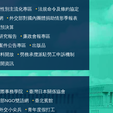
性別主流化專區
法規命令及條約協定
網
外交部對國內團體捐助情形季報表
部預決算
研究報告
廉政會報專區
案件公告專區
出版品
資料開放
勞務承攬派駐勞工申訴機制
公開資訊
國際事務學院
臺灣日本關係協會
部NGO雙語網
臺北賓館
外交小尖兵
青年度假打工