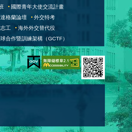
班
國際青年大使交流計畫
凱達格蘭論壇
外交特考
交志工
海外外交替代役
球合作暨訓練架構（GCTF）