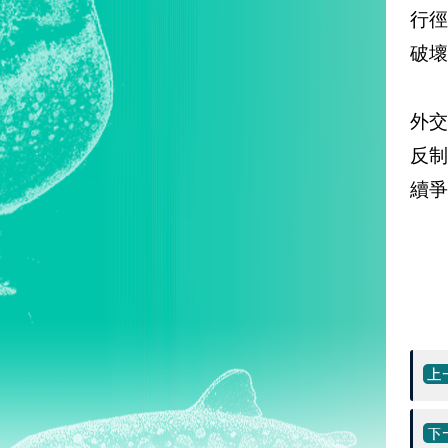
行
破壞
外
反
續爭