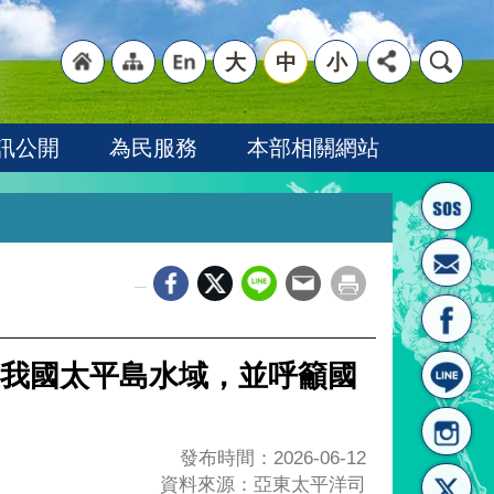
大
中
小
"回
"網
"英
訊公開
為民服務
本部相關網站
_
首頁
站導
文語
我國太平島水域，並呼籲國
發布時間：2026-06-12
資料來源：亞東太平洋司