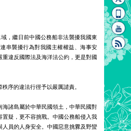
[連
覽
系"
水域，繼日前中國公務船非法襲擾我國東
一連串襲擾行為對我國主權權益、海事安
嚴重違反國際法及海洋法公約，更是對國
結]"
[連
際秩序的違法行徑予以嚴厲譴責。
南海諸島屬於中華民國領土，中華民國對
結]"
容置疑，更不容挑戰。中國公務船侵入我
與人員的人身安全。中國惡意挑釁及野蠻