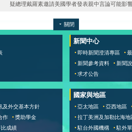
疑總理戴羅素邀請美國學者發表親中言論可能影
關閉
新聞中心
表
即時新聞澄清專區
新聞參考資料
新聞
求才公告
國家與地區
訊及外交基本方針
亞太地區
亞西地區
合作
獎助學金
拉丁美洲及加勒比海地
評比成績
駐台外國機構
駐外