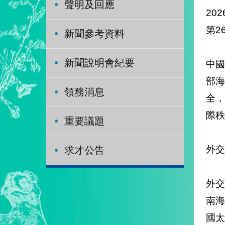
聲明及回應
202
第2
新聞參考資料
新聞說明會紀要
中國
部
領務消息
全
際秩
重要議題
外交
求才公告
外
南
國