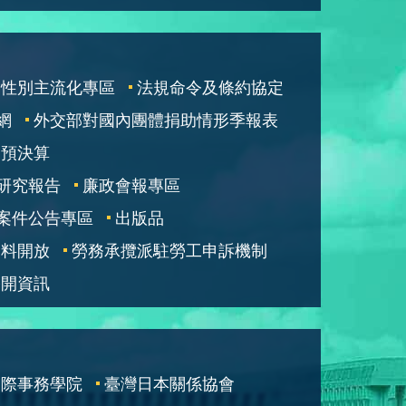
性別主流化專區
法規命令及條約協定
網
外交部對國內團體捐助情形季報表
部預決算
研究報告
廉政會報專區
案件公告專區
出版品
資料開放
勞務承攬派駐勞工申訴機制
公開資訊
國際事務學院
臺灣日本關係協會