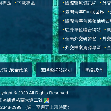
員專區
下載專區
國際醫療資訊網
外交
臺灣青年Fun眼世界
國際青年菁英領袖研習
駐外單位聯合網站
全民外交研習營
外
外交檔案資源專區
全
及資訊安全政策
無障礙網站說明
聯絡我們
 © 2020 All Rights Reserved
中正區凱達格蘭大道二號
2348-2999 （週一至週五上班時間）