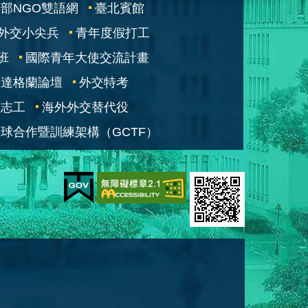
部NGO雙語網
臺北賓館
外交小尖兵
青年度假打工
班
國際青年大使交流計畫
凱達格蘭論壇
外交特考
交志工
海外外交替代役
球合作暨訓練架構（GCTF）