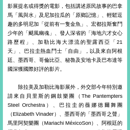
部
影展提名或得獎的電影，包括講述原民故事的巴拿
新
馬「風與水」及尼加拉瓜的「原鄉記憶」、輕鬆逗
聞
趣的多明尼加「從前有一隻金魚」、宏都拉斯奮鬥
中
心
少年的「颶風幽魂」、發人深省的「海地六才女心
路歷程」、加勒比海大漂流的聖露西亞「21
外
天」、巴拉圭熱血鬥士「自由」，以及來自阿根
交
資
廷、墨西哥、哥倫比亞、秘魯及安地卡及巴布達等
訊
國深獲國際好評的影片。
國
家
除拉美及加勒比海影展外，外交部今年特別邀
與
地
請來自貝里斯的鋼鼓樂團（The Pantempters
區
Steel Orchestra）、巴拉圭的薇娜德爾舞團
（Elizabeth Vinader）、墨西哥的「墨西哥之聲」
國
際
馬里阿契樂團（Mariachi MéxicoSon）、阿根廷的
傳