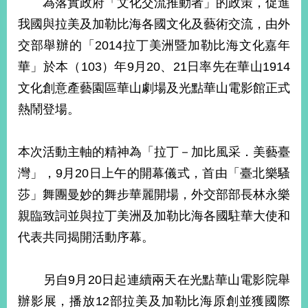
為落實政府「文化交流推動者」的政策，促進
經
濟
我國與拉美及加勒比海各國文化及藝術交流，由外
日
交部舉辦的「2014拉丁美洲暨加勒比海文化嘉年
不
落
華」於本（103）年9月20、21日率先在華山1914
國
文化創意產藝園區華山劇場及光點華山電影館正式
台
熱鬧登場。
海
和
平
本次活動主軸的精神為「拉丁－加比風采．美藝臺
護
照
灣」，9月20日上午的開幕儀式，首由「臺北樂騷
莎」舞團曼妙的舞步華麗開場，外交部部長林永樂
回
親臨致詞並與拉丁美洲及加勒比海各國駐華大使和
首
網
代表共同揭開活動序幕。
頁
站
關
另自9月20日起連續兩天在光點華山電影院舉
於
導
本
辦影展，播放12部拉美及加勒比海原創並獲國際
覽