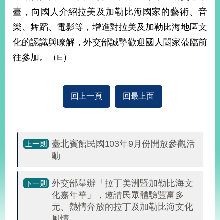
臺，向國人介紹拉美及加勒比海國家的藝術、音
樂、舞蹈、電影等，增進對拉美及加勒比海地區文
旅
部
粉
外
長
絲
化的認識與瞭解，外交部誠摯歡迎國人闔家蒞臨前
國
信
專
人
箱
頁
急
往參加。（E）
難
救
LINE
助
Instagram
X平台
服
(原推特)
務
專
線
回上一頁
回最上面
APP
YouTube
RSS
政
臺北賓館民國103年9月份開放參觀活
府
動
網
站
資
外交部舉辦「拉丁美洲暨加勒比海文
料
化嘉年華」，邀請民眾體驗豐富多
開
元、熱情奔放的拉丁及加勒比海文化
放
風情
宣