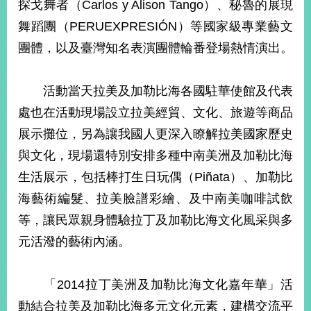
探戈舞者（Carlos y Alison Tango）、秘魯的展現
播
舞蹈團（PERUEXPRESIÓN）等國家級專業藝文
政
團體，以及臺灣知名表演團體輪番登場熱情演出。
府
資
訊
活動當天拉美及加勒比海各國駐華使館及代表
公
處也在活動現場設立拉美經貿、文化、旅遊等商品
開
展示攤位，另為讓我國人更深入瞭解拉美國家歷史
為
與文化，現場還特別安排多種中南美洲及加勒比海
民
服
生活展示，包括棒打生日玩偶（Piñata）、加勒比
務
海藝術編髮、拉美臉譜彩繪、及中南美咖啡試飲
等，讓民眾親身體驗拉丁及加勒比海文化風采與多
本
部
元活潑的藝術內涵。
相
關
網
「2014拉丁美洲及加勒比海文化嘉年華」活
站
動結合拉美及加勒比海多元文化元素，建構交流平