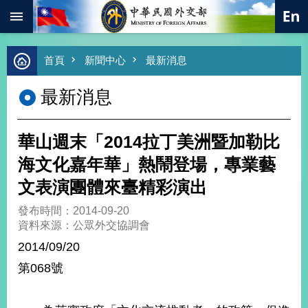
:::
跳到主要內容區塊
進
首頁
新聞中心
最新消息
階
搜
最新消息
尋
熱
門
華山週末「2014拉丁美洲暨加勒比
關
鍵
海文化嘉年華」熱鬧登場，專業藝
字
文表演團體來臺精彩演出
總
合
發布時間：2014-09-20
外
資料來源：公眾外交協調會
交
2014/09/20
價
第068號
值
外
交