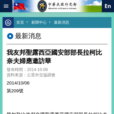
:::
跳到主要內容區塊
進
首頁
新聞中心
最新消息
階
搜
最新消息
尋
熱
門
我友邦聖露西亞國安部部長拉柯比
關
鍵
奈夫婦應邀訪華
字
發布時間：2014-10-06
總
資料來源：公眾外交協調會
合
外
2014/10/06
交
第209號
價
值
外
交