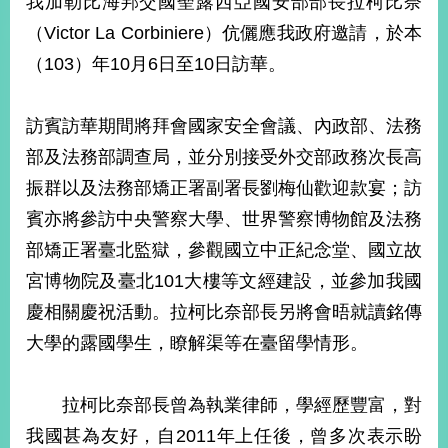
我加勒比海邦交國聖露西亞國安部部長拉柯比奈
經
（Victor La Corbiniere）伉儷應我政府邀請，於本
濟
日
（103）年10月6日至10日訪華。
不
落
國
訪賓訪華期間將拜會國家安全會議、內政部、法務
台
部及法務部調查局，並分別接受外交部政務次長高
海
和
振群以及法務部矯正署副署長劉梅仙歡迎款宴；訪
平
賓亦將參訪中央警察大學、世界警察博物館及法務
護
部矯正署臺北監獄，參觀國立中正紀念堂、國立故
照
宮博物院及臺北101大樓等文經建設，並參加我國
回
慶相關慶祝活動。拉柯比奈部長另將會晤就讀銘傳
首
網
大學的露國學生，瞭解渠等在臺留學情形。
頁
站
關
拉柯比奈部長曾為執業律師，學經歷豐富，對
於
導
本
我國甚為友好，自2011年上任後，曾多次表示盼
覽