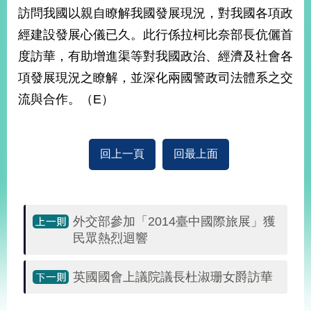
部
訪問我國以親自瞭解我國發展現況，對我國各項政
新
經建設發展心儀已久。此行係拉柯比奈部長伉儷首
聞
度訪華，有助增進渠等對我國政治、經濟及社會各
中
心
項發展現況之瞭解，並深化兩國警政司法體系之交
流與合作。（E）
外
交
資
訊
回上一頁
回最上面
國
家
與
外交部參加「2014臺中國際旅展」獲
地
民眾熱烈迴響
區
國
英國國會上議院議長杜淑珊女爵訪華
際
傳
:::