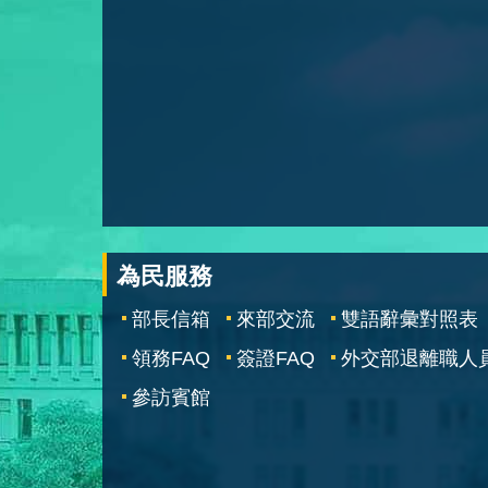
為民服務
部長信箱
來部交流
雙語辭彙對照表
領務FAQ
簽證FAQ
外交部退離職人
參訪賓館