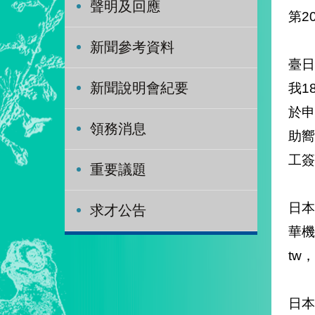
聲明及回應
第2
新聞參考資料
臺日
我1
新聞說明會紀要
於申
領務消息
助嚮
工簽
重要議題
日本
求才公告
華機
tw
日