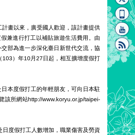
[連
覽
系"
工計畫以來，廣受國人歡迎，該計畫提供
度假兼進行打工以補貼旅遊生活費用。由
，外交部為進一步深化臺日新世代交流，協
03）年10月27日起，相互擴增度假打
結]"
[連
畫赴日本度假打工的年輕朋友，可向日本駐
//www.koryu.or.jp/taipei-
結]"
赴日度假打工人數增加，職業傷害及勞資