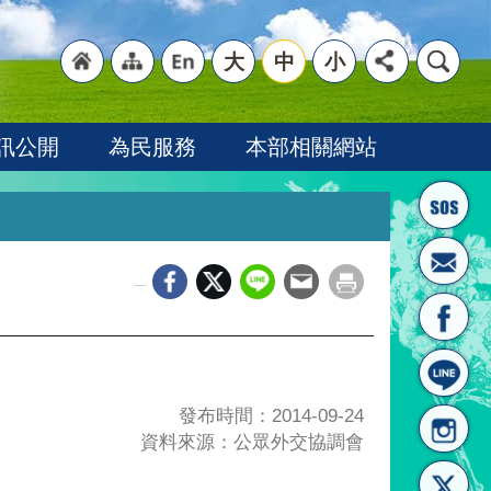
大
中
小
"回
"網
"英
訊公開
為民服務
本部相關網站
_
首頁
站導
文語
發布時間：2014-09-24
資料來源：公眾外交協調會