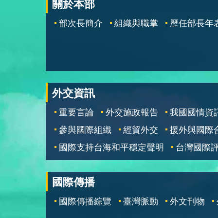
關於本部
部次長簡介
組織與職掌
歷任部長年
外交資訊
重要言論
外交施政報告
我國國情資
參與國際組織
經貿外交
援外與國際
國際支持台海和平穩定聲明
台灣國際
國際傳播
國際傳播綜覽
臺灣脈動
外文刊物