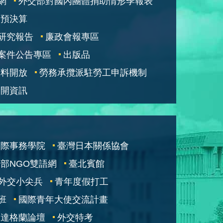
網
外交部對國內團體捐助情形季報表
部預決算
研究報告
廉政會報專區
案件公告專區
出版品
資料開放
勞務承攬派駐勞工申訴機制
公開資訊
國際事務學院
臺灣日本關係協會
部NGO雙語網
臺北賓館
外交小尖兵
青年度假打工
班
國際青年大使交流計畫
凱達格蘭論壇
外交特考