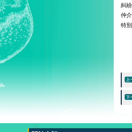
糾
仲
特別
:::