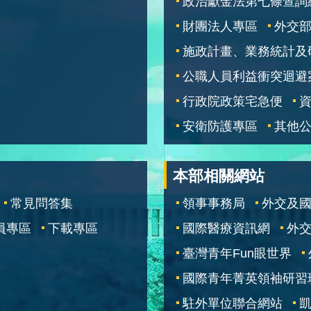
政治獻金法第七條查詢
財團法人專區
外交
施政計畫、業務統計及
公職人員利益衝突迴避
行政院政策宅急便
安衛防護專區
其他
本部相關網站
常見問答集
領事事務局
外交及
員專區
下載專區
國際醫療資訊網
外交
臺灣青年Fun眼世界
國際青年菁英領袖研習
駐外單位聯合網站