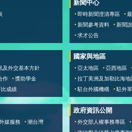
新聞中心
表
即時新聞澄清專區
新聞參考資料
新聞
求才公告
國家與地區
訊及外交基本方針
亞太地區
亞西地區
合作
獎助學金
拉丁美洲及加勒比海地
評比成績
駐台外國機構
駐外
政府資訊公開
外媒服務
潮台灣
外交部人權事務專區