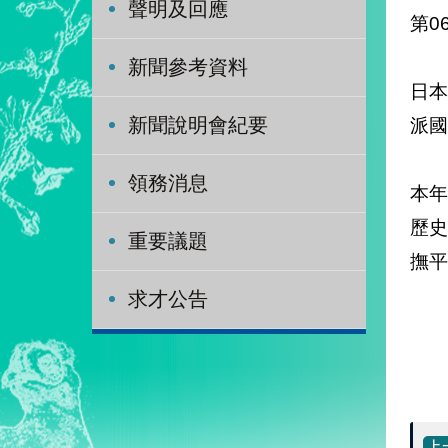
聲明及回應
第0
新聞參考資料
日本
派國
新聞說明會紀要
領務消息
本
歷
重要議題
撫平
求才公告