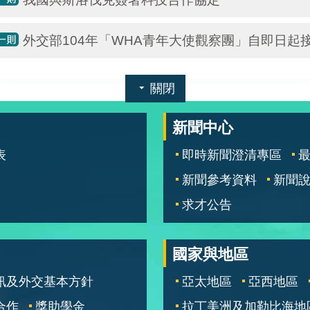
外交部104年「WHA青年大使觀察團」自即日起
關閉
新聞中心
表
即時新聞澄清專區
新聞參考資料
新聞
求才公告
國家與地區
訊及外交基本方針
亞太地區
亞西地區
合作
獎助學金
拉丁美洲及加勒比海地