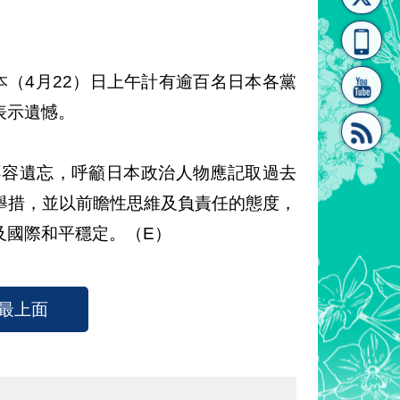
[連
覽
系"
，本（4月22）日上午計有逾百名日本各黨
表示遺憾。
不容遺忘，呼籲日本政治人物應記取過去
結]"
[連
舉措，並以前瞻性思維及負責任的態度，
及國際和平穩定。（E）
最上面
結]"