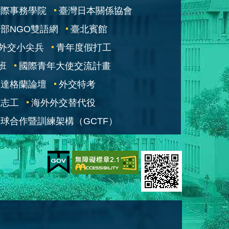
國際事務學院
臺灣日本關係協會
部NGO雙語網
臺北賓館
外交小尖兵
青年度假打工
班
國際青年大使交流計畫
凱達格蘭論壇
外交特考
交志工
海外外交替代役
球合作暨訓練架構（GCTF）