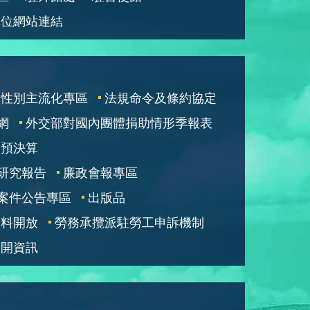
單位網站連結
性別主流化專區
法規命令及條約協定
網
外交部對國內團體捐助情形季報表
部預決算
研究報告
廉政會報專區
案件公告專區
出版品
資料開放
勞務承攬派駐勞工申訴機制
公開資訊