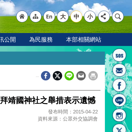
大
中
小
"回
"網
"英
訊公開
為民服務
本部相關網站
_
首頁
站導
文語
拜靖國神社之舉措表示遺憾
發布時間：2015-04-22
資料來源：公眾外交協調會