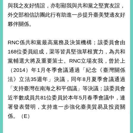
部
與我之友好情誼，亦彰顯我與共和黨之堅實友誼，
新
外交部相信訪團此行有助進一步提升臺美雙邊友好
聞
夥伴關係。
中
心
RNC係共和黨最高黨務及決策機構；該委員會由
外
168位委員組成，渠等皆具堅強草根實力，為共和
交
資
黨輔選大將及重要策士。RNC立場友我，曾於上
訊
（2014）年1月冬季會議通過「紀念《臺灣關係
國
法》立法35週年」決議，同年8月夏季會議通過
家
「支持臺灣在南海之和平倡議」等決議；該委員會
與
近半數成員共81位委員於本年5月春季會議中，連
地
區
署發表聲明，支持進一步強化臺美貿易及投資關
係。（E）
國
際
傳