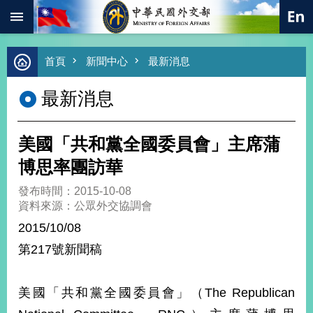
:::
跳到主要內容區塊
進
首頁
新聞中心
最新消息
階
搜
最新消息
尋
熱
門
美國「共和黨全國委員會」主席蒲
關
鍵
博思率團訪華
字
發布時間：2015-10-08
總
資料來源：公眾外交協調會
合
外
2015/10/08
交
第217號新聞稿
價
值
外
美國「共和黨全國委員會」（The Republican
交