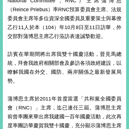
National Committee，RNC）主席蒲博思
經
（Reince Priebus）率RNC預算委員會主席、法規
濟
日
委員會主席等多位資深全國委員及重要策士與幕僚
不
落
乙行11人於本（104）年10月8日至11日訪華，外
國
交部對蒲博思主席乙行蒞訪表達誠摯歡迎。
台
海
和
訪賓在華期間將出席我雙十國慶活動，晉見馬總
平
統，拜會我政府相關部會及參訪各項政經建設，以
護
瞭解我國在外交、國防、兩岸關係之最新發展局
照
勢。
回
首
網
蒲博思主席於2011年首度當選「共和黨全國委員
頁
站
會（RNC）」主席，迄已連任三屆。蒲博思主席
關
前曾率團來華出席我建國一百年國慶活動，此次再
於
導
本
度率團訪華慶賀我雙十國慶，充分顯示蒲博思主席
覽