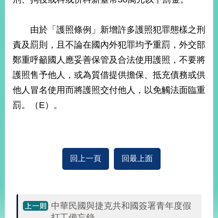
由於「護照條例」新增許多護照犯罪態樣之刑
旅
部
粉
外
長
絲
國
信
專
責及罰則，且不論在國內外犯罪均予重罰，外交部
人
箱
頁
急
難
鄭重呼籲國人應妥善保管及合法使用護照，不要將
救
LINE
助
Instagram
X平台
護照售予他人，或為質借提供擔保、抵充債務或供
服
(原推特)
務
專
他人冒名使用而將護照交付他人，以免觸法面臨重
線
罰。（E）。
APP
YouTube
RSS
政
府
網
回上一頁
回最上面
站
資
料
開
中華民國與捷克共和國簽署青年度假
放
宣
打工備忘錄