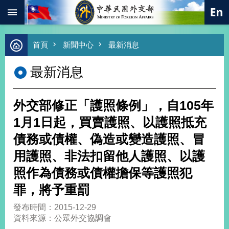
:::
跳到主要內容區塊
進
首頁
新聞中心
最新消息
階
搜
最新消息
尋
熱
門
外交部修正「護照條例」，自105年
關
鍵
1月1日起，買賣護照、以護照抵充
字
債務或債權、偽造或變造護照、冒
總
合
用護照、非法扣留他人護照、以護
外
照作為債務或債權擔保等護照犯
交
罪，將予重罰
價
值
發布時間：2015-12-29
外
資料來源：公眾外交協調會
交