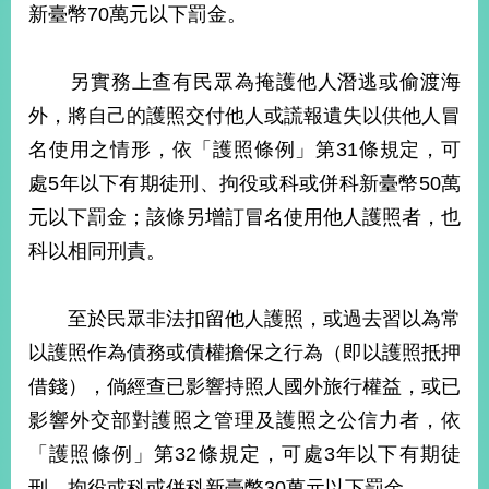
播
新臺幣70萬元以下罰金。
政
另實務上查有民眾為掩護他人潛逃或偷渡海
府
資
外，將自己的護照交付他人或謊報遺失以供他人冒
訊
名使用之情形，依「護照條例」第31條規定，可
公
開
處5年以下有期徒刑、拘役或科或併科新臺幣50萬
元以下罰金；該條另增訂冒名使用他人護照者，也
為
民
科以相同刑責。
服
務
至於民眾非法扣留他人護照，或過去習以為常
本
以護照作為債務或債權擔保之行為（即以護照抵押
部
借錢），倘經查已影響持照人國外旅行權益，或已
相
關
影響外交部對護照之管理及護照之公信力者，依
網
「護照條例」第32條規定，可處3年以下有期徒
站
刑、拘役或科或併科新臺幣30萬元以下罰金。