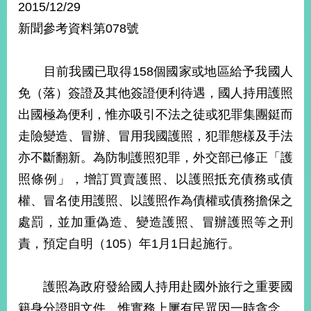
2015/12/29
經
濟
新聞參考資料第078號
日
不
落
目前我國已取得158個國家或地區給予我國人
國
免（落）簽證及其他簽證便利待遇，國人持用護照
台
海
出國極為便利，惟亦吸引不法之徒或犯罪集團鋌而
和
走險變造、冒辦、冒用我國護照，犯罪態樣及手法
平
亦不斷翻新。為防制護照犯罪，外交部已修正「護
護
照
照條例」，增訂買賣護照、以護照抵充債務或債
權、冒名使用護照、以護照作為債權或債務擔保之
回
處罰，並加重偽造、變造護照、冒辦護照等之刑
首
網
責，預定自明（105）年1月1日起施行。
頁
站
關
於
導
護照為政府發給國人持用赴國外旅行之重要國
本
籍身分證明文件，惟實務上屢有民眾因一時貪念，
覽