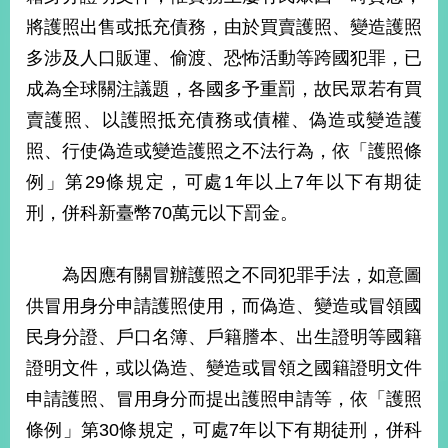
部
將護照出售或抵充債務，由於買賣護照、變造護照
新
多涉及人口販運、偷渡、恐怖活動等跨國犯罪，已
聞
成為全球關注議題，各國多予重罰，故民眾若有買
中
心
賣護照、以護照抵充債務或債權、偽造或變造護
照、行使偽造或變造護照之不法行為，依「護照條
外
交
例」第29條規定，可處1年以上7年以下有期徒
資
刑，併科新臺幣70萬元以下罰金。
訊
國
為因應有關冒辦護照之不同犯罪手法，如意圖
家
供冒用身分申請護照使用，而偽造、變造或冒領國
與
地
民身分證、戶口名簿、戶籍謄本、出生證明等國籍
區
證明文件，或以偽造、變造或冒領之國籍證明文件
國
申請護照、冒用身分而提出護照申請等，依「護照
際
條例」第30條規定，可處7年以下有期徒刑，併科
傳