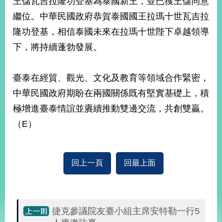
王儲瓦吉拉隆功登基為泰國新王，並已獲王儲同意
經
繼位。中華民國政府恭賀泰國國王拉瑪十世瓦吉拉
濟
日
隆功登基，相信泰國未來在拉瑪十世陛下卓越領導
不
落
下，將持續蓬勃發展。
國
台
臺泰在經貿、觀光、文化及教育等領域合作緊密，
海
和
中華民國政府期盼在兩國關係既有堅實基礎上，積
平
極增進臺泰情誼並賡續推動雙邊交流，共創雙贏。
護
（E）
照
回
回上一頁
回最上面
首
網
頁
站
關
於
導
捷克參議院友臺小組主席安特勒一行5
本
覽