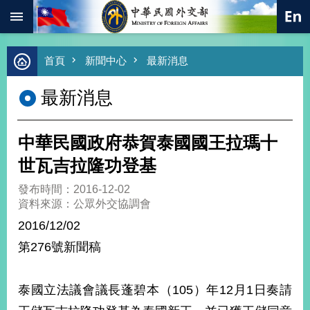
:::
跳到主要內容區塊
進
首頁
新聞中心
最新消息
階
搜
最新消息
尋
熱
門
中華民國政府恭賀泰國國王拉瑪十
關
鍵
世瓦吉拉隆功登基
字
發布時間：2016-12-02
總
資料來源：公眾外交協調會
合
外
2016/12/02
交
第276號新聞稿
價
值
外
泰國立法議會議長蓬碧本（105）年12月1日奏請
交