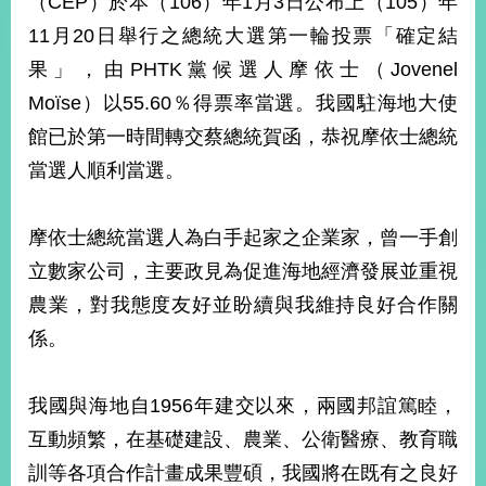
（CEP）於本（106）年1月3日公布上（105）年
經
11月20日舉行之總統大選第一輪投票「確定結
濟
日
果」，由PHTK黨候選人摩依士（Jovenel
不
落
Moïse）以55.60％得票率當選。我國駐海地大使
國
館已於第一時間轉交蔡總統賀函，恭祝摩依士總統
台
當選人順利當選。
海
和
平
摩依士總統當選人為白手起家之企業家，曾一手創
護
立數家公司，主要政見為促進海地經濟發展並重視
照
農業，對我態度友好並盼續與我維持良好合作關
回
係。
首
網
頁
站
我國與海地自1956年建交以來，兩國邦誼篤睦，
關
互動頻繁，在基礎建設、農業、公衛醫療、教育職
於
導
本
訓等各項合作計畫成果豐碩，我國將在既有之良好
覽