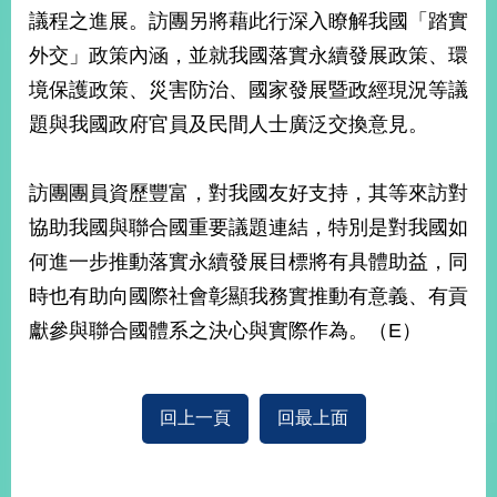
部
議程之進展。訪團另將藉此行深入瞭解我國「踏實
新
外交」政策內涵，並就我國落實永續發展政策、環
聞
境保護政策、災害防治、國家發展暨政經現況等議
中
心
題與我國政府官員及民間人士廣泛交換意見。
外
訪團團員資歷豐富，對我國友好支持，其等來訪對
交
資
協助我國與聯合國重要議題連結，特別是對我國如
訊
何進一步推動落實永續發展目標將有具體助益，同
國
時也有助向國際社會彰顯我務實推動有意義、有貢
家
獻參與聯合國體系之決心與實際作為。（E）
與
地
區
回上一頁
回最上面
國
際
傳