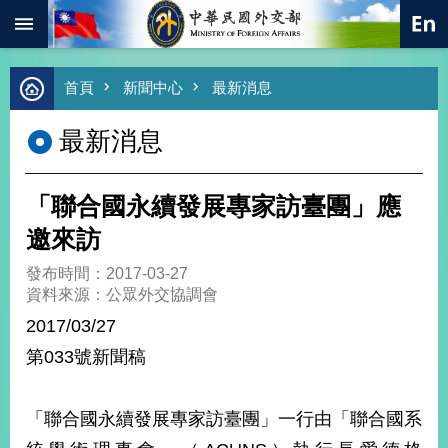
:::
跳到主要內容區塊
進
首頁
新聞中心
最新消息
階
搜
最新消息
尋
熱
門
「聯合國永續發展專家訪臺團」應
關
鍵
邀來訪
字
發布時間：2017-03-27
總
資料來源：公眾外交協調會
合
外
2017/03/27
交
第033號新聞稿
價
值
外
「聯合國永續發展專家訪臺團」一行由「聯合國系
交