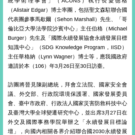
統學術理事會」（ACUNS）執行長愛德格
經
（Alistair Edgar）博士率團，包括聖文森駐聯合國
濟
日
代表團參事馬歇爾（Sehon Marshall）先生、「哥
不
落
倫比亞大學法學院沙賓中心」主任伯格（Michael
國
Burger）先生及「國際永續發展協會永續發展目標
台
知識中心」（SDG Knowledge Program，IISD）
海
和
主任華格納（Lynn Wagner）博士等，應我國政府
平
邀請於本（106）年3月26日至30日訪臺。
護
照
訪團將晉見陳副總統，拜會立法院、國家安全會
回
議、外交部、行政院環境保護署、國家發展委員
首
網
會、臺中市政府、行政法人國家災害防救科技中心
頁
站
及臺灣大學全球變遷研究中心，並出席3月27日在
關
外交及國際事務學院舉辦之「永續發展目標論
於
導
本
壇」，向國內相關各界介紹聯合國2030永續發展
覽