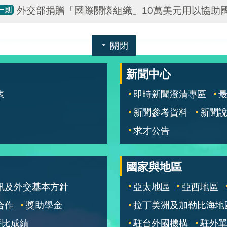
外交部捐贈「國際關懷組織」10萬美元用以協助
關閉
新聞中心
表
即時新聞澄清專區
新聞參考資料
新聞
求才公告
國家與地區
訊及外交基本方針
亞太地區
亞西地區
合作
獎助學金
拉丁美洲及加勒比海地
評比成績
駐台外國機構
駐外