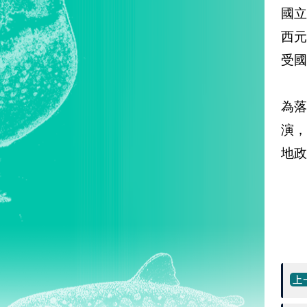
國
西
受國
為
演
地政