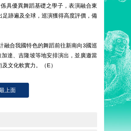
皆係具優異舞蹈基礎之學子，表演融合東
出足跡遍及全球，巡演獲得高度評價，備
計融合我國特色的舞蹈前往新南向3國巡
雅加達、吉隆坡等地安排演出，並廣邀當
術及文化軟實力。（E）
最上面