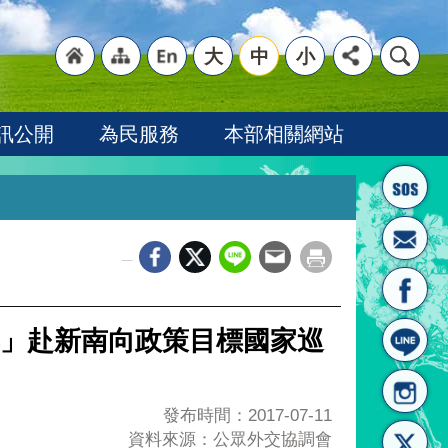
大
中
小
"回
"網
"英
訊公開
為民服務
本部相關網站
_
首頁
站導
文語
」赴新南向政策目標國家巡
發布時間：2017-07-11
資料來源：公眾外交協調會