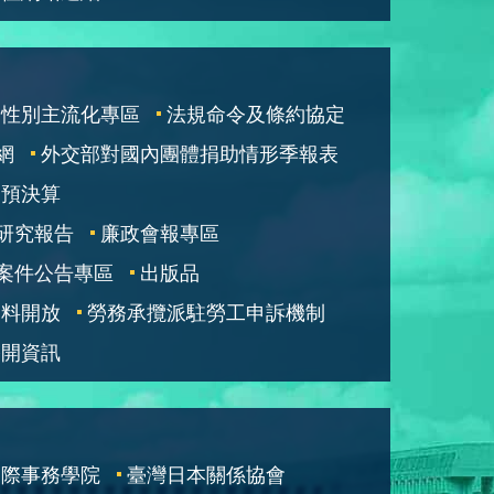
性別主流化專區
法規命令及條約協定
網
外交部對國內團體捐助情形季報表
部預決算
研究報告
廉政會報專區
案件公告專區
出版品
資料開放
勞務承攬派駐勞工申訴機制
公開資訊
國際事務學院
臺灣日本關係協會