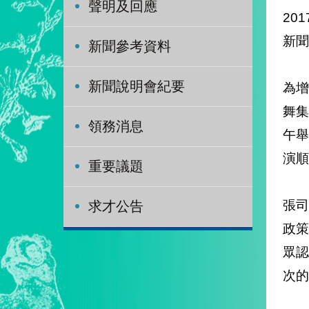
聲明及回應
201
新聞
新聞參考資料
新聞說明會紀要
為
舞集
領務消息
午
演順
重要議題
張
求才公告
政
眾
次的