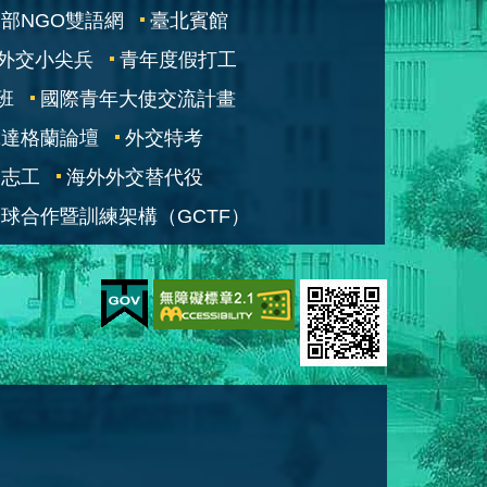
部NGO雙語網
臺北賓館
外交小尖兵
青年度假打工
班
國際青年大使交流計畫
凱達格蘭論壇
外交特考
交志工
海外外交替代役
球合作暨訓練架構（GCTF）