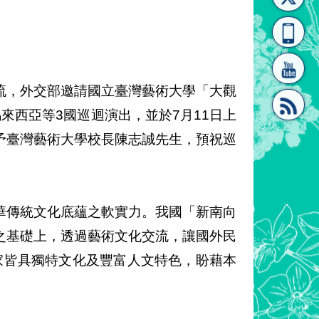
[連
覽
系"
流，外交部邀請國立臺灣藝術大學「大觀
馬來西亞等3國巡迴演出，並於7月11日上
予臺灣藝術大學校長陳志誠先生，預祝巡
結]"
[連
華傳統文化底蘊之軟實力。我國「新南向
之基礎上，透過藝術文化交流，讓國外民
家皆具獨特文化及豐富人文特色，盼藉本
結]"