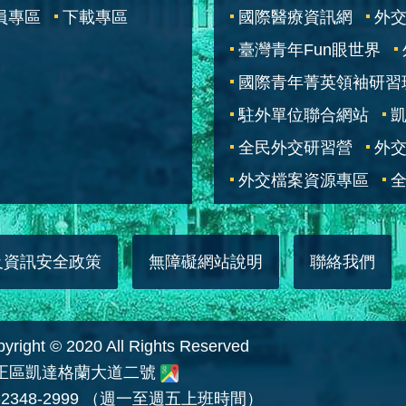
員專區
下載專區
國際醫療資訊網
外交
臺灣青年Fun眼世界
國際青年菁英領袖研習
駐外單位聯合網站
全民外交研習營
外
外交檔案資源專區
全
及資訊安全政策
無障礙網站說明
聯絡我們
 © 2020 All Rights Reserved
中正區凱達格蘭大道二號
2348-2999 （週一至週五上班時間）