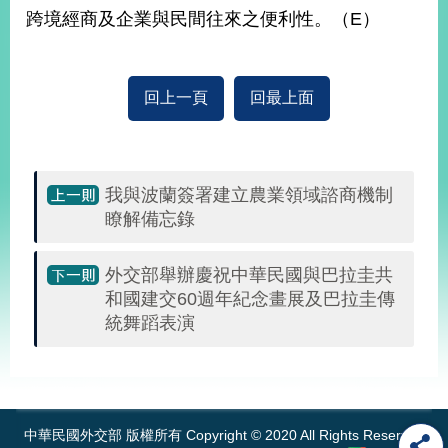
部
跨境經商及企業與民間往來之便利性。（E）
新
聞
中
回上一頁
回最上面
心
外
交
我與波蘭簽署建立農業領域諮商機制
資
瞭解備忘錄
訊
國
外交部舉辦慶祝中華民國與巴拉圭共
家
和國建交60週年紀念畫展及巴拉圭傳
與
統舞蹈表演
地
區
:::
國
際
中華民國外交部 版權所有 Copyright © 2020 All Rights Reserved
傳