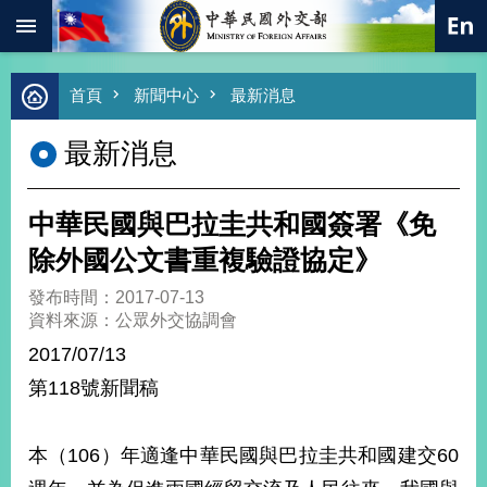
:::
跳到主要內容區塊
進
首頁
新聞中心
最新消息
階
搜
最新消息
尋
熱
門
中華民國與巴拉圭共和國簽署《免
關
鍵
除外國公文書重複驗證協定》
字
發布時間：2017-07-13
總
資料來源：公眾外交協調會
合
外
2017/07/13
交
第118號新聞稿
價
值
外
本（106）年適逢中華民國與巴拉圭共和國建交60
交