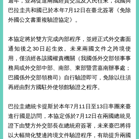
週年，並為促進兩國經貿交流及人民往來，我國與
經
巴拉圭共和國已於本年7月12日在臺北簽署《免除
濟
日
外國公文書重複驗證協定》。
不
落
國
本協定將於雙方完成內部程序，並經正式外交書面
台
通知後之30日起生效。未來兩國文件之跨境使
海
和
用，僅須經各該國權責機關（我國係外交部領事事
平
務局或外交部中部、南部、東部暨雲嘉南辦事處；
護
巴國係外交部領務司）自行驗證即可，免除以往須
照
再經由對方國駐外使領館驗證之程序。
回
首
網
巴拉圭總統卡提斯於本年7月11日至13日率團來臺
頁
站
進行國是訪問，本協定係於7月12日在兩國總統見
關
證下由雙方外交部長在總統府簽署，未來臺巴將得
於
導
本
以大幅簡化雙邊跨境文件驗證程序，有助提升兩國
覽