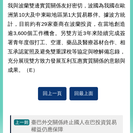
部
我與波蘭雙邊實質關係友好密切，波國為我國在歐
新
洲第10大及中東歐地區第1大貿易夥伴。據波方統
聞
計，目前約有29家臺商在波蘭投資，在當地創造
中
心
逾3,600個工作機會。另雙方近3年來陸續完成簽
署青年度假打工、空運、藥品及醫療器材合作、相
外
互承認駕照及避免雙重課稅等協定與暸解備忘錄，
交
資
充分展現雙方致力發展互利互惠實質關係的意願與
訊
成果。（E）
國
家
與
回上一頁
回最上面
地
區
國
臺巴外交關係終止國人在巴投資貿易
際
權益仍應保障
傳