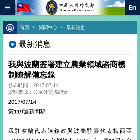
:::
跳到主要內容區塊
進
首頁
新聞中心
最新消息
階
搜
最新消息
尋
熱
門
我與波蘭簽署建立農業領域諮商機
關
鍵
制瞭解備忘錄
字
發布時間：2017-07-14
總
資料來源：公眾外交協調會
合
外
2017/07/14
交
第119號新聞稿
價
值
外
我駐波蘭代表陳銘政與波蘭駐臺代表梅西亞
交