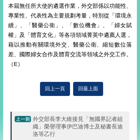
部
本屆無任所大使的遴選作業，外交部係以功能性、
新
專業性、代表性為主要規劃考量，特別從「環境永
聞
續」、「醫藥公衛」、「數位機會」、「婦女賦
中
心
權」及「體育文化」等各項領域菁英中遴薦人選，
藉以推動有關環境外交、醫藥公衛、縮短數位落
外
差、國際婦女合作及體育交流等領域之外交工作。
交
資
（E）
訊
國
回上一頁
回最上面
家
與
地
區
外交部長李大維接見「無國界記者組
國
織」榮譽理事伊巴迪博士及秘書長迪
際
洛等乙行
傳