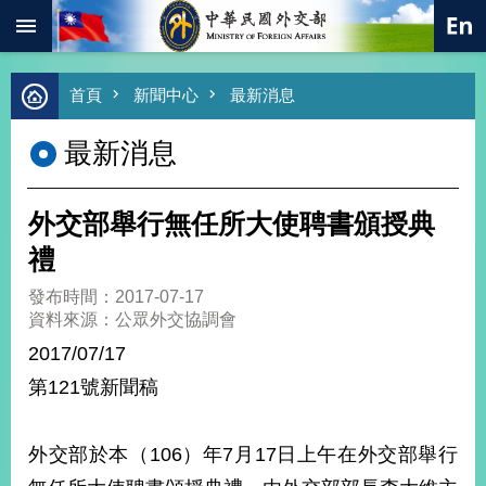
:::
跳到主要內容區塊
進
首頁
新聞中心
最新消息
階
搜
最新消息
尋
熱
門
外交部舉行無任所大使聘書頒授典
關
鍵
禮
字
發布時間：2017-07-17
總
資料來源：公眾外交協調會
合
外
2017/07/17
交
第121號新聞稿
價
值
外
外交部於本（106）年7月17日上午在外交部舉行
交