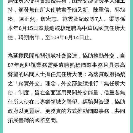
無任所大使聘書頒授典禮，由外交部部長李大維主
經
持，頒發無任所大使聘書予簡又新、陳重信、郭旭
濟
日
崧、陳正然、詹宏志、范雲及紀政等7人。渠等係
不
落
本年6月15日奉蔡總統核定聘為中華民國無任所大
國
使，聘期兩年，至108年6月14日止。
台
海
和
為延攬民間相關領域社會賢達，協助推動外交，自
平
87年起即視業務需要遴聘熟稔國際事務且具崇高
護
聲望的民間人士擔任無任所大使；為落實政府揭櫫
照
之「踏實外交」理念，外交部爰續推行「無任所大
回
使」制度，旨在全面運用民間外交能量，借重各無
首
網
任所大使在其專業領域之聲望、經驗與資源，協助
頁
站
政府以更靈活、更務實的方式推動國際事務，共同
關
拓展臺灣的國際空間。
於
導
本
覽