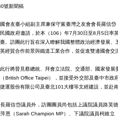
130號新聞稿
國會友臺小組副主席兼保守黨臺灣之友會會長羅信岱（Andr
民國政府邀請，於本（106）年7月30日至8月5日
訪臺。訪團此行旨在深入瞭解我國整體政治經濟發展、
英經貿合作前景與鐵道工業合作，並促進雙邊國會交
團此行將晉見蔡總統、拜會立法院、交通部、國家發展
（British Office Taipei），並接受外交部
捷運股份有限公司及臺北101大樓等文經建設，並赴
長羅信岱議員外，訪團團員尚包括上議院議員路芙德女爵（B
萍恩（Sarah Champion MP）、下議院議員柯維立（J