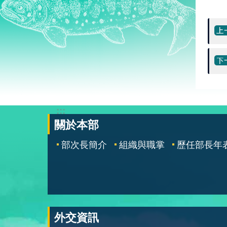
:::
關於本部
部次長簡介
組織與職掌
歷任部長年
外交資訊