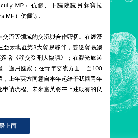
 Scully MP）伉儷、下議院議員薛寶拉
kers MP）伉儷等。
年交流等領域的交流與合作密切。在經濟
在亞太地區第8大貿易夥伴，雙邊貿易總
臺英簽署《移交受刑人協議》；在觀光旅遊
」適用國家；在青年交流方面，自100
躍，上年英方同意自本年起給予我國青年
us），簡化申請流程。未來臺英將在上述既有的良
最上面