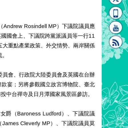
[連
覽
系"
ew Rosindell MP）下議院議員應
率英國國會上、下議院跨黨派議員等一行11
五大重點產業政策、外交情勢、兩岸關係
流。
結]"
[連
委員會、行政院大陸委員會及英國在台辦
及臺中市政府款宴；另將參觀國立故宮博物院、臺北
南投中台禪寺及日月潭國家風景區參訪。
結]"
aroness Ludford）、下議院議
ames Cleverly MP）、下議院議員莫