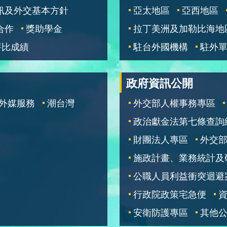
訊及外交基本方針
亞太地區
亞西地區
合作
獎助學金
拉丁美洲及加勒比海地
評比成績
駐台外國機構
駐外
政府資訊公開
外媒服務
潮台灣
外交部人權事務專區
政治獻金法第七條查詢
財團法人專區
外交
施政計畫、業務統計及
公職人員利益衝突迴避
行政院政策宅急便
安衛防護專區
其他