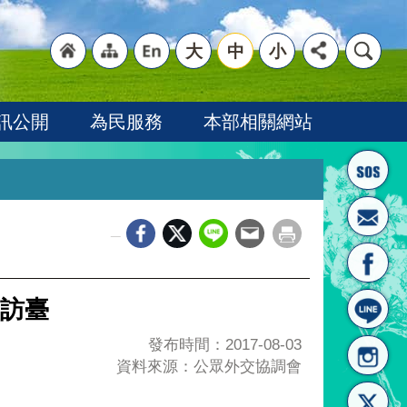
大
中
小
"回
"網
"英
訊公開
為民服務
本部相關網站
_
首頁
站導
文語
訪臺
發布時間：2017-08-03
資料來源：公眾外交協調會