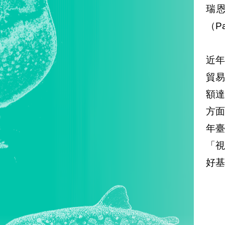
瑞恩
（Pa
近
貿
額達
方面
年
「視
好基