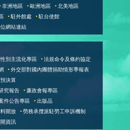
非洲地區
歐洲地區
北美地區
區
駐外館處
駐台使館
單位網站連結
性別主流化專區
法規命令及條約協定
網
外交部對國內團體捐助情形季報表
部預決算
研究報告
廉政會報專區
案件公告專區
出版品
資料開放
勞務承攬派駐勞工申訴機制
公開資訊