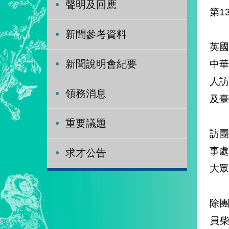
聲明及回應
第
新聞參考資料
英國
中華
新聞說明會紀要
人
領務消息
及臺
重要議題
訪
事處
求才公告
大眾
除團
員柴