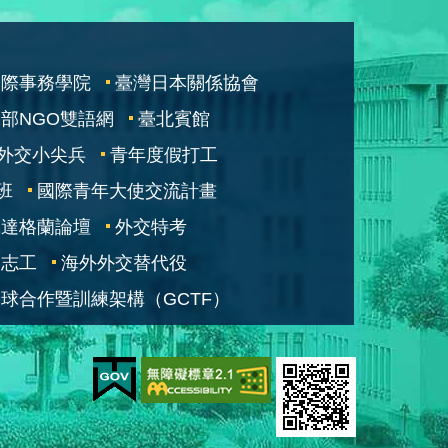
國際事務學院
臺灣日本關係協會
部NGO雙語網
臺北賓館
外交小尖兵
青年度假打工
班
國際青年大使交流計畫
凱達格蘭論壇
外交特考
交志工
海外外交替代役
球合作暨訓練架構（GCTF）