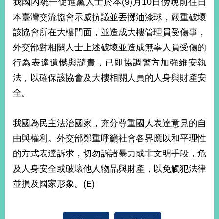
我國內統一促進黨人士於本(9)月10日傍晚前往日
經
濟
本臺灣交流協會示威抗議並丟擲油漆球，嚴重破壞
日
該協會所在大樓門面，並造成大樓管理員受傷事，
不
落
外交部對相關人士上述破壞並造成無辜人員受傷的
國
行為表達遺憾與譴責，已即協調警方加強維安執
台
法，以確保該協會及大樓相關人員的人身與財產安
海
和
全。
平
護
照
我國為民主法治國家，充分尊重國人表達意見的自
由與權利。外交部鄭重呼籲社會各界應以和平理性
回
的方式表達訴求，切勿訴諸暴力或非文明手段，危
首
網
及人身安全或破壞他人物品與財產，以免觸犯法律
頁
站
並損及國家形象。(E)
關
於
導
本
覽