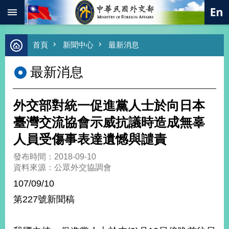
:::
跳到主要內容區塊
進
首頁
新聞中心
最新消息
階
搜
最新消息
尋
熱
門
外交部對統一促進黨人士於向日本
關
鍵
臺灣交流協會示威抗議時造成無辜
字
人員受傷事表達遺憾與譴責
總
合
發布時間：2018-09-10
外
資料來源：公眾外交協調會
交
107/09/10
價
第227號新聞稿
值
外
交