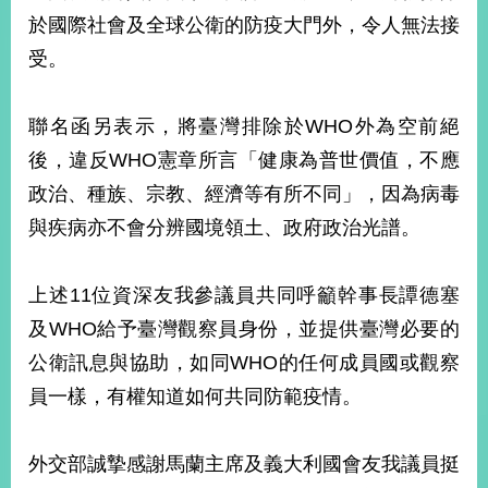
部
於國際社會及全球公衛的防疫大門外，令人無法接
新
受。
聞
中
心
聯名函另表示，將臺灣排除於WHO外為空前絕
後，違反WHO憲章所言「健康為普世價值，不應
外
政治、種族、宗教、經濟等有所不同」，因為病毒
交
資
與疾病亦不會分辨國境領土、政府政治光譜。
訊
國
上述11位資深友我參議員共同呼籲幹事長譚德塞
家
及WHO給予臺灣觀察員身份，並提供臺灣必要的
與
地
公衛訊息與協助，如同WHO的任何成員國或觀察
區
員一樣，有權知道如何共同防範疫情。
國
際
外交部誠摯感謝馬蘭主席及義大利國會友我議員挺
傳