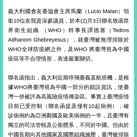
經
濟
義大利國會友臺協會主席馬蘭（Lucio Malan）領
日
銜10位友我資深參議員，於本(2)月3日聯名致函世
不
落
界衛生組織 （WHO）幹事長譚德塞（Tedros
國
Adhanom Ghebreyesus），就臺灣被無理排除於
台
WHO全球防疫網之外，及WHO 將臺灣視為中國
海
和
疫區等不合理情形，表達嚴重關切。
平
護
照
聯名函指出，義大利近期停飛臺義直航班機，是根
據WHO將臺灣視為中國一部分的錯誤資訊，使臺
回
灣一併被評為高風險疫情傳染區。事實上臺灣疫情
首
網
目前已受控制（聯名函提及僅有10起病例），確
頁
站
診病例約為亞洲鄰國及歐美病例的一半，且臺灣有
關
於
獨立的司法管轄及公衛體系，不同於中國。但由於
導
本
中國長期向其他國家及國際組織施壓，臺灣被排除
覽