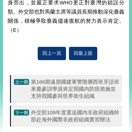
身而出，並嚴正要求WHO更正對臺灣的錯誤分
播
類。外交部也對馬蘭主席等議員長期推動深化臺義
政
關係，積極爭取臺義儘速復航的努力表示肯定。
府
資
（E）
訊
公
開
回上一頁
回最上面
為
民
服
務
第166期遠朋國建軍警階層西班牙語班
來臺參訓學員肯定我國內防疫措施並
本
支持我國參與世界衛生組織
部
相
關
外交部109年度選送國內非政府組織幹
網
部赴海外國際非政府組織實習辦法
站