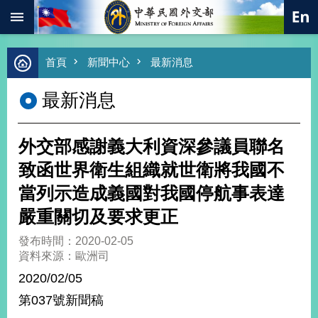
:::
跳到主要內容區塊
進
首頁
新聞中心
最新消息
階
搜
最新消息
尋
熱
門
外交部感謝義大利資深參議員聯名
關
鍵
致函世界衛生組織就世衛將我國不
字
當列示造成義國對我國停航事表達
總
合
嚴重關切及要求更正
外
交
發布時間：2020-02-05
資料來源：歐洲司
價
值
2020/02/05
外
第037號新聞稿
交