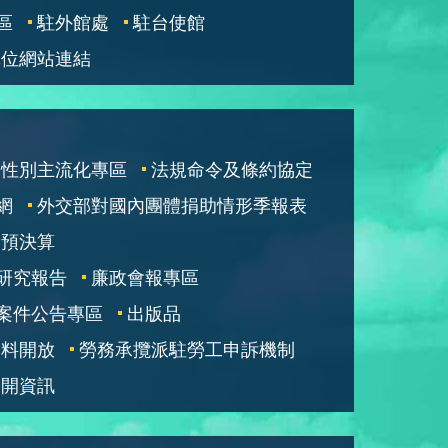
區
駐外館處
駐台使館
單位網站連結
性別主流化專區
法規命令及條約協定
網
外交部對國內團體捐助情形季報表
部預決算
研究報告
廉政會報專區
案件公告專區
出版品
資料開放
勞務承攬派駐勞工申訴機制
公開資訊