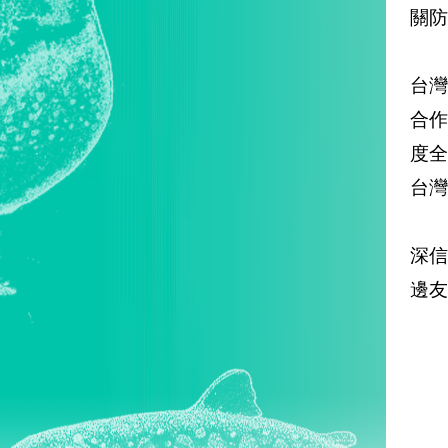
關防
台
合作
度全
台
深
邊友