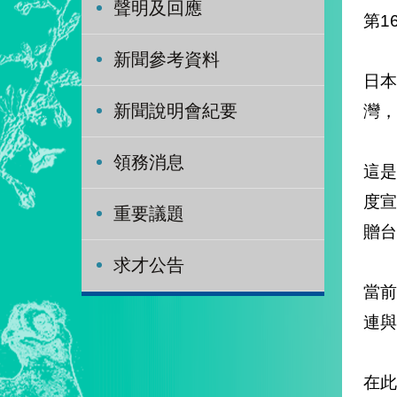
聲明及回應
第1
新聞參考資料
日本
灣，
新聞說明會紀要
領務消息
這是
度宣
重要議題
贈台
求才公告
當
連與
在