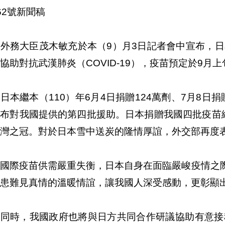
62號新聞稿
外務大臣茂木敏充於本（9）月3日記者會中宣布，日
協助對抗武漢肺炎（COVID-19），疫苗預定於9月
日本繼本（110）年6月4日捐贈124萬劑、7月8日捐
布對我國提供的第四批援助。日本捐贈我國四批疫苗總
灣之冠。對於日本雪中送炭的隆情厚誼，外交部再度
前國際疫苗供需嚴重失衡，日本自身在面臨嚴峻疫情之
患難見真情的溫暖情誼，讓我國人深受感動，更彰顯
此同時，我國政府也將與日方共同合作研議協助有意接