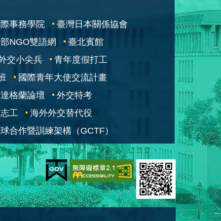
國際事務學院
臺灣日本關係協會
部NGO雙語網
臺北賓館
外交小尖兵
青年度假打工
班
國際青年大使交流計畫
凱達格蘭論壇
外交特考
交志工
海外外交替代役
球合作暨訓練架構（GCTF）