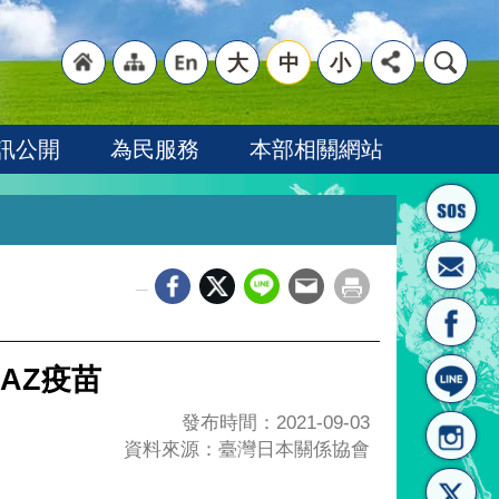
大
中
小
"回
"網
"英
訊公開
為民服務
本部相關網站
_
首頁
站導
文語
AZ疫苗
發布時間：2021-09-03
資料來源：臺灣日本關係協會