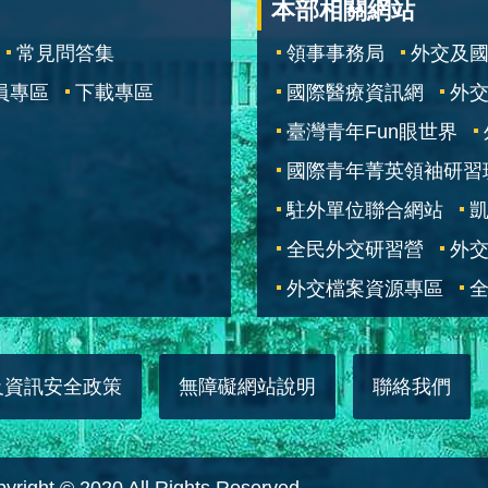
本部相關網站
常見問答集
領事事務局
外交及
員專區
下載專區
國際醫療資訊網
外交
臺灣青年Fun眼世界
國際青年菁英領袖研習
駐外單位聯合網站
全民外交研習營
外
外交檔案資源專區
全
及資訊安全政策
無障礙網站說明
聯絡我們
 © 2020 All Rights Reserved