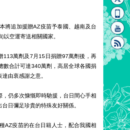
[連
覽
系"
本將追加援贈AZ疫苗予泰國、越南及台
上旬以空運寄送相關國家。
贈113萬劑及7月15日捐贈97萬劑後，再
結]"
[連
數合計可達340萬劑，高居全球各國捐
表達由衷感謝之意。
際，仍多次慷慨即時馳援，台日間心手相
出台日彌足珍貴的特殊友好關係。
結]"
種AZ疫苗的在台日籍人士，配合我國相