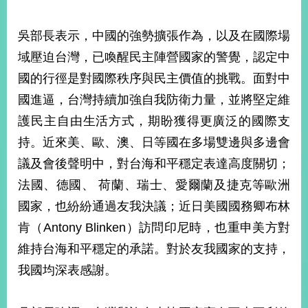
部
新
吳部長表示，中國的強勢擴張作為，以及在國際場
聞
域壓迫台灣，已喚醒民主陣營國家的警覺，認定中
中
心
國的行徑是對國際秩序與民主價值的挑戰。面對中
國進逼，台灣持續加強自我防衛力量，並將堅定維
外
護民主自由生活方式，期盼獲得更廣泛的國際支
交
資
持。近來美、歐、澳、日等國在多場雙邊與多邊會
訊
議及會後聲明中，對台海和平穩定表達高度關切；
國
法國、德國、 荷蘭、瑞士、愛爾蘭及捷克等歐洲
家
國家，也紛紛通過友我決議；近日美國國務卿布林
與
地
肯（Antony Blinken）訪問印尼時，也重申美方對
區
維持台海和平穩定的承諾。對於友我國家的支持，
我國均深表感謝。
國
際
傳