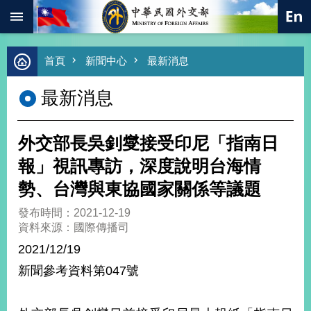
:::
跳到主要內容區塊
進
首頁
新聞中心
最新消息
階
搜
最新消息
尋
熱
門
外交部長吳釗燮接受印尼「指南日
關
鍵
報」視訊專訪，深度說明台海情
字
勢、台灣與東協國家關係等議題
總
合
發布時間：2021-12-19
外
資料來源：國際傳播司
交
2021/12/19
價
新聞參考資料第047號
值
外
交