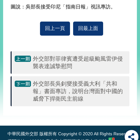
告
圖說：吳部長接受印尼「指南日報」視訊專訪。
隱
私
回上一頁
回最上面
權
保
護
及
外交部對菲律賓遭受超級颱風雷伊侵
資
襲表達誠摯慰問
訊
安
全
外交部長吳釗燮接受義大利「共和
政
報」書面專訪，說明台灣面對中國的
策
威脅下捍衛民主前線
無
障
:::
礙
網
站
中華民國外交部 版權所有 Copyright © 2020 All Rights Reserved
說