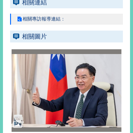
相關連結
旅
部
粉
相關專訪報導連結：
外
長
絲
國
信
專
人
箱
頁
急
相關圖片
難
救
LINE
助
Instagram
X平台
服
(原推特)
務
專
線
APP
YouTube
RSS
政
府
網
站
資
料
開
放
宣