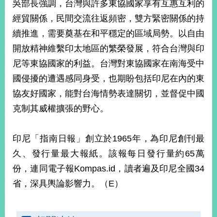
吳部長強調，台灣與許多東協國家享有互惠互利的
播
經貿關係，民間交流往返頻密，雙方緊密關係的持
政
續推進，需要奠基在和平穩定的區域局勢。以自由
府
資
開放精神維繫印太地區的繁榮發展，符合台灣與印
訊
尼等東協國家的利益。台灣對東協國家在南海受中
公
國侵擾的遭遇感同身受，也期盼包括印尼在內的東
開
協友好國家，能對台海情勢表達關切，並督促中國
為
克制其威權擴張的野心。
民
服
務
印尼「指南日報」創立於1965年，為印尼創刊最
久、發行量最大報紙。該報每日發行量約65萬
本
部
份，連同電子報Kompas.id，讀者遍及印尼全國34
相
省，深具輿論影響力。（E）
關
網
站