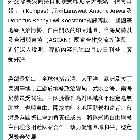
外交部長吳釗燮日前接受印尼最大報紙「指南日
經
濟
報」（Kompas）記者Laraswati Ariadne Anwar及
日
Robertus Benny Dwi Koestanto視訊專訪，就國際
不
落
地緣政治情勢、自由開放的印太地區、台海局勢以
國
及台灣與東協（ASEAN）國家合作交流等議題，
台
進行深入說明。專訪內容已於12月17日刊登，廣
海
和
受好評。
平
護
照
吳部長指出，全球包括台灣、太平洋、歐洲及拉丁
美洲等地，正處於地緣政治變局，尤以台海、南海
回
局勢最受關注。中國挑釁作為對區域和平穩定毫無
首
網
助益，也與自由、開放的印太地區願景相違背。台
頁
站
灣身為國際社會的負責任成員，將與崇尚自由與民
關
主的理念相近國家合作，致力促進區域和平、穩定
於
導
本
與繁榮發展。
覽