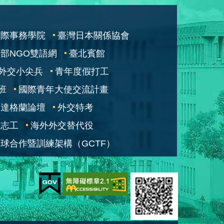
國際事務學院
臺灣日本關係協會
部NGO雙語網
臺北賓館
外交小尖兵
青年度假打工
班
國際青年大使交流計畫
凱達格蘭論壇
外交特考
交志工
海外外交替代役
球合作暨訓練架構（GCTF）