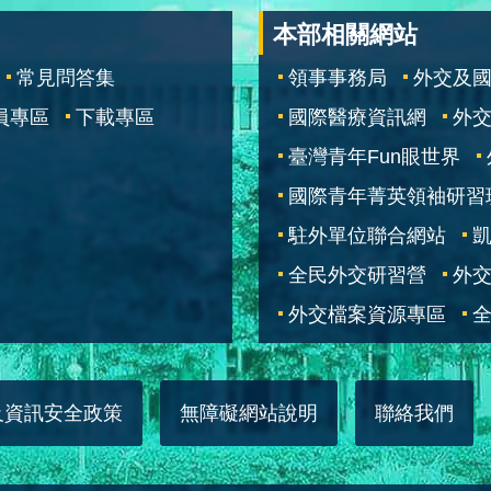
本部相關網站
常見問答集
領事事務局
外交及
員專區
下載專區
國際醫療資訊網
外交
臺灣青年Fun眼世界
國際青年菁英領袖研習
駐外單位聯合網站
全民外交研習營
外
外交檔案資源專區
全
及資訊安全政策
無障礙網站說明
聯絡我們