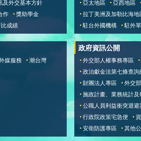
訊及外交基本方針
亞太地區
亞西地區
合作
獎助學金
拉丁美洲及加勒比海地
評比成績
駐台外國機構
駐外
政府資訊公開
外媒服務
潮台灣
外交部人權事務專區
政治獻金法第七條查詢
財團法人專區
外交
施政計畫、業務統計及
公職人員利益衝突迴避
行政院政策宅急便
安衛防護專區
其他