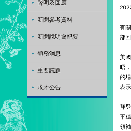
聲明及回應
202
新聞參考資料
有關
新聞說明會紀要
部回
領務消息
美國
晤
重要議題
的
表示
求才公告
拜
平穩
領