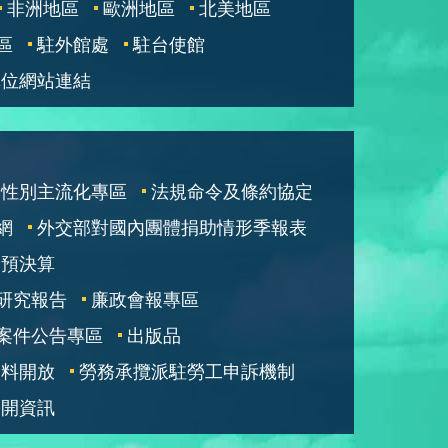
非洲地區
歐洲地區
北美地區
區
駐外館處
駐台使館
單位網站連結
性別主流化專區
法規命令及條約協定
網
外交部對國內團體捐助情形季報表
部預決算
研究報告
廉政會報專區
案件公告專區
出版品
資料開放
勞務承攬派駐勞工申訴機制
公開資訊