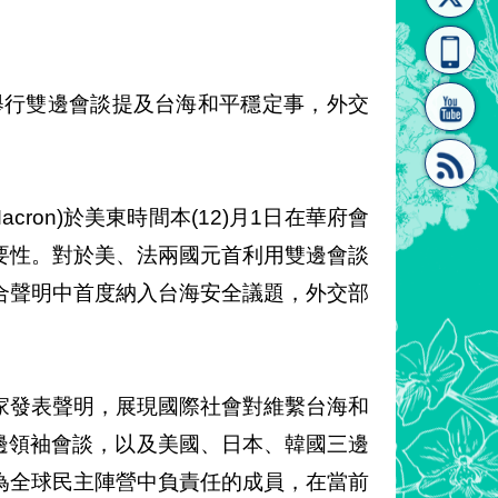
[連
覽
系"
府舉行雙邊會談提及台海和平穩定事，外交
Macron)於美東時間本(12)月1日在華府會
結]"
[連
要性。對於美、法兩國元首利用雙邊會談
合聲明中首度納入台海安全議題，外交部
家發表聲明，展現國際社會對維繫台海和
結]"
雙邊領袖會談，以及美國、日本、韓國三邊
為全球民主陣營中負責任的成員，在當前