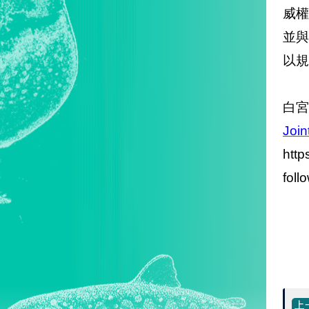
威
並
以規
白宮
Join
http
foll