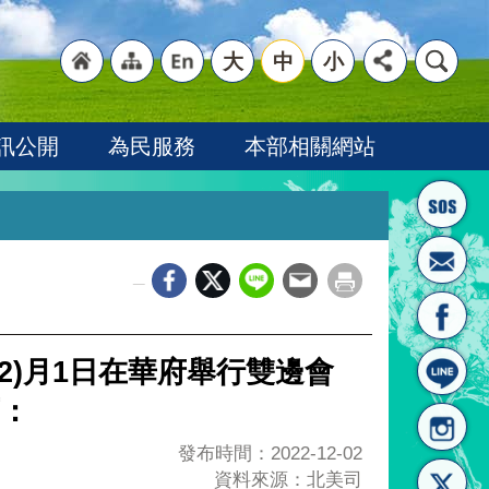
大
中
小
"回
"網
"英
訊公開
為民服務
本部相關網站
_
首頁
站導
文語
2)月1日在華府舉行雙邊會
：
發布時間：2022-12-02
資料來源：北美司