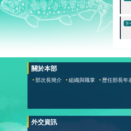
:::
關於本部
部次長簡介
組織與職掌
歷任部長年
外交資訊