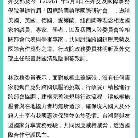
外交部於今（2026）年5月8日在外交及國際事務
經
濟
學院舉辦首屆「因應跨國鎮壓國際研討會」，邀請
日
美國、英國、德國、愛爾蘭、紐西蘭等理念相近國
不
落
家的議員、專家、學者，以及我國大陸委員會等相
國
關部會代表與學者專家，共同討論跨國鎮壓態勢及
台
國際合作應對之道。行政院政務委員林明昕及外交
海
和
部主任秘書甄國清親臨開幕致詞。
平
護
照
林政務委員表示，面對威權主義擴張，沒有任何國
家能獨自應對跨國鎮壓的挑戰，行政院正積極進行
回
跨部會協調，建構完善法規與行政流程，讓威權施
首
網
壓者與在地協力者均無所遁形，確保境內國人及外
頁
站
籍人士享有我國憲法保障並免於恐懼。台灣願與友
關
盟國家分享實務經驗，共同因應威權威脅，透過國
於
導
本
際合作守護民主。
覽