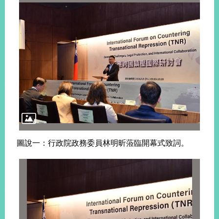
旅
部
粉
外
長
絲
國
信
專
人
箱
頁
急
難
救
LINE
助
Instagram
X平台
服
(原推特)
務
專
線
APP
YouTube
RSS
政
圖說一：行政院政務委員林明昕蒞臨開幕式致詞。
府
網
站
資
料
開
放
宣