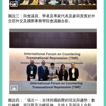
明
聯
圖說三：與會議員、學者及專家代表及參與貴賓於外
絡
交部外交及國際事務學院會議廳合影。
我
們
圖說四：「場次一：全球跨國鎮壓的現況與趨勢：數
位極權、資訊戰及治權延伸」主持人及與談人合影。