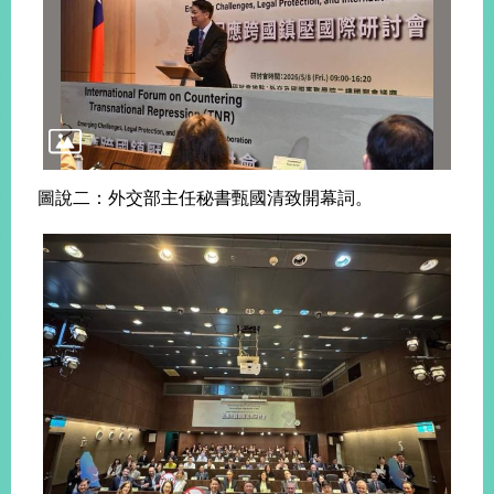
告
隱
私
權
保
護
及
圖說二：外交部主任秘書甄國清致開幕詞。
資
訊
安
全
政
策
無
障
礙
網
站
說