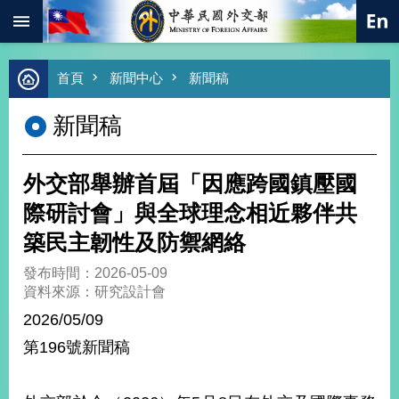
:::
跳到主要內容區塊
進
首頁
新聞中心
新聞稿
階
搜
新聞稿
尋
熱
門
外交部舉辦首屆「因應跨國鎮壓國
關
鍵
際研討會」與全球理念相近夥伴共
字
築民主韌性及防禦網絡
總
合
發布時間：2026-05-09
外
資料來源：研究設計會
交
2026/05/09
價
第196號新聞稿
值
外
交