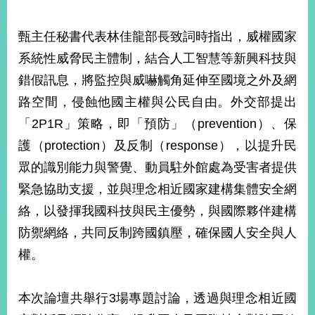
部
新
甄主任秘書代表林佳龍部長致詞時指出，威權國家
聞
系統性威脅民主體制，結合人工智慧等新興科技與
中
心
錯假訊息，將監控與威嚇觸角延伸至國境之外及網
路空間，侵蝕他國主權與公民自由。外交部提出
外
「2P1R」策略，即「預防」（prevention）、保
交
資
護（protection）及反制（response），以提升民
訊
眾的識別能力與警覺、動員駐外館處為受害者提供
國
緊急協助支援，並與理念相近國家建構集體安全網
家
絡，以發揮我國科技與民主優勢，與國際夥伴建構
與
地
防禦網絡，共同反制跨國鎮壓，確保國人安全與人
區
權。
國
際
本次論壇共舉行3場專題討論，透過與理念相近國
傳