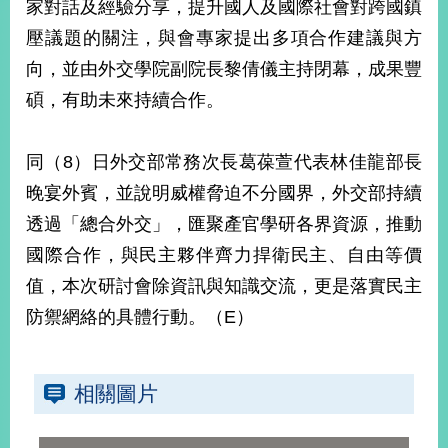
家對話及經驗分享，提升國人及國際社會對跨國鎮
播
壓議題的關注，與會專家提出多項合作建議與方
政
向，並由外交學院副院長黎倩儀主持閉幕，成果豐
府
資
碩，有助未來持續合作。
訊
公
同（8）日外交部常務次長葛葆萱代表林佳龍部長
開
晚宴外賓，並說明威權脅迫不分國界，外交部持續
為
透過「總合外交」，匯聚產官學研各界資源，推動
民
服
國際合作，與民主夥伴齊力捍衛民主、自由等價
務
值，本次研討會除資訊與知識交流，更是落實民主
防禦網絡的具體行動。（E）
本
部
相
關
相關圖片
網
站