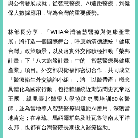
與公衛發展成就，從智慧醫療、AI遠距醫療，到健
播
保大數據應用，皆為台灣的重要優勢。
政
府
資
林部長分享，「WHA台灣智慧醫療與健康產業
訊
展」將打造一個國際舞台，呼應賴清德總統「健康
公
開
台灣」政策願景，以及落實外交部積極推動「榮邦
計畫」下「八大旗艦計畫」中的「智慧醫療與健康
為
產業」項目。外交部與衛福部密切合作，共同成立
民
服
「醫療衛生外交諮詢小組」，將「以醫帶產」概念
務
具體化為國家行動，包括賴總統近期訪問史瓦帝尼
本
王國，親見臺北醫學大學協助史國培訓80名醫
部
師，並為當地導入智慧醫療與遠距AI應用，深獲當
相
關
地肯定；在帛琉、馬紹爾群島及吐瓦魯等南太平洋
網
友邦，也都有台灣醫院長期投入醫療協助。
站