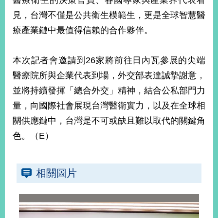
醫療衛生的決策官員、各國專家與產業界代表看
明
見，台灣不僅是公共衛生模範生，更是全球智慧醫
療產業鏈中最值得信賴的合作夥伴。
聯
絡
我
本次記者會邀請到26家將前往日內瓦參展的尖端
們
醫療院所與企業代表到場，外交部表達誠摯謝意，
並將持續發揮「總合外交」精神，結合公私部門力
量，向國際社會展現台灣醫衛實力，以及在全球相
關供應鏈中，台灣是不可或缺且難以取代的關鍵角
色。（E）
相關圖片