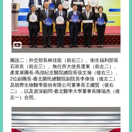
圖說二：外交部長林佳龍（前右三）、衛生福利部長
石崇良（前左三）、無任所大使吳運東（前左二）、
產業展團長-馬偕紀念醫院總院長張文瀚（後右三）、
2位副團長-臺北榮民總醫院副院長李偉強（後左二）
及朗齊生物醫學股份有限公司董事長王繼賢（後右
二），以及資深顧問-臺北醫學大學董事長陳瑞杰（後
左一）合照。