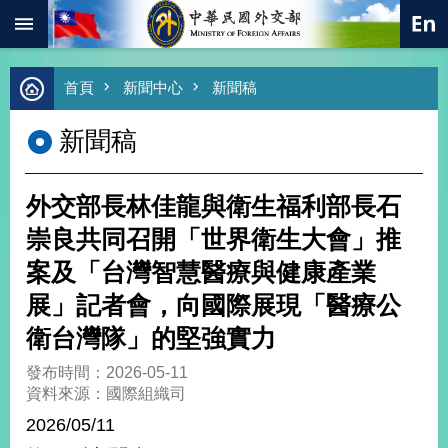
:::
跳到主要內容區塊
進
首頁
新聞中心
新聞稿
階
搜
新聞稿
尋
熱
門
外交部長林佳龍與衛生福利部長石
關
鍵
崇良共同召開「世界衛生大會」推
字
案及「台灣智慧醫療與健康產業
總
合
展」記者會，向國際展現「醫療公
外
衛台灣隊」的堅強實力
交
價
發布時間：2026-05-11
值
資料來源：國際組織司
外
2026/05/11
交