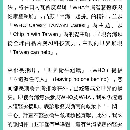
部
法，將在日內瓦首度舉辦「WHA台灣智慧醫療與
新
健康產業展」，凸顯「台灣一起拚」的精神，並以
聞
「WHO Cares? TAIWAN Cares!」為主題、以
中
心
「Chip in with Taiwan」為視覺主軸，呈現台灣領
銜全球的晶片與AI科技實力，主動向世界展現
外
交
「Taiwan can help」。
資
訊
林部長指出，「世界衛生組織」（WHO）提倡
國
「不遺漏任何人」（leaving no one behind），然
家
而卻長期將台灣排除在外，已經造成全世界的損
與
地
失。即使台灣無法參與WHO及WHA，我國仍透過
區
人道醫療援助、義診服務與新南向政策下「一國一
國
中心」計畫在醫療衛生領域積極貢獻。此外，我國
際
的護國神山並非僅有半導體，還有台灣成熟的醫療
傳