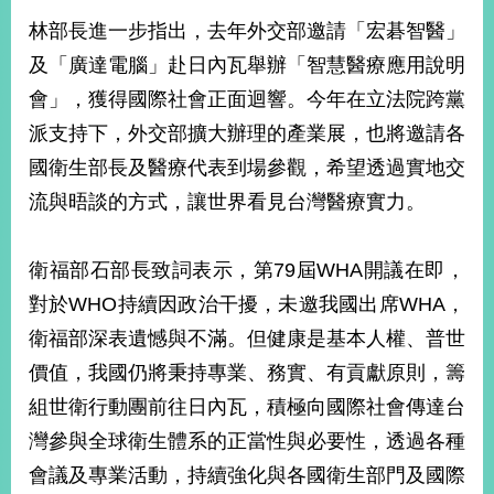
林部長進一步指出，去年外交部邀請「宏碁智醫」
及「廣達電腦」赴日內瓦舉辦「智慧醫療應用說明
旅
部
粉
外
長
絲
國
信
專
會」，獲得國際社會正面迴響。今年在立法院跨黨
人
箱
頁
急
派支持下，外交部擴大辦理的產業展，也將邀請各
難
救
LINE
助
Instagram
X平台
國衛生部長及醫療代表到場參觀，希望透過實地交
服
(原推特)
務
專
流與晤談的方式，讓世界看見台灣醫療實力。
線
APP
YouTube
RSS
衛福部石部長致詞表示，第79屆WHA開議在即，
對於WHO持續因政治干擾，未邀我國出席WHA，
政
府
衛福部深表遺憾與不滿。但健康是基本人權、普世
網
價值，我國仍將秉持專業、務實、有貢獻原則，籌
站
資
組世衛行動團前往日內瓦，積極向國際社會傳達台
料
灣參與全球衛生體系的正當性與必要性，透過各種
開
放
會議及專業活動，持續強化與各國衛生部門及國際
宣