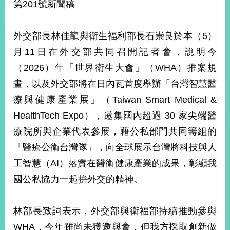
第201號新聞稿
經
濟
日
外交部長林佳龍與衛生福利部長石崇良於本（5）
不
落
月11日在外交部共同召開記者會，說明今
國
（2026）年「世界衛生大會」（WHA）推案規
台
海
畫，以及外交部將在日內瓦首度舉辦「台灣智慧醫
和
療與健康產業展」（Taiwan Smart Medical &
平
HealthTech Expo），邀集國內超過 30 家尖端醫
護
照
療院所與企業代表參展，藉公私部門共同籌組的
「醫療公衛台灣隊」，向全球展示台灣將科技與人
回
工智慧（AI）落實在醫衛健康產業的成果，彰顯我
首
網
國公私協力一起拚外交的精神。
頁
站
關
於
導
林部長致詞表示，外交部與衛福部持續推動參與
本
WHA，今年雖尚未獲邀與會，但我方採取創新做
覽