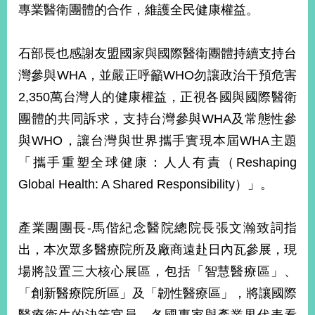
專業醫衛團體的合作，維護全民健康權益。
告
隱
石部長也感謝友盟國家與國際醫衛團體持續支持台
私
灣參與WHA，並嚴正呼籲WHO勿讓政治干預危害
權
保
2,350萬台灣人的健康權益，正視各國與國際醫衛
護
團體的共同訴求，支持台灣參與WHA及常態性參
及
資
與WHO，讓台灣與世界攜手實現本屆WHA主題
訊
「攜手重塑全球健康：人人有責（Reshaping
安
全
Global Health: A Shared Responsibility）」。
政
策
產業團團長-馬偕紀念醫院總院長張文瀚致詞指
無
出，本次眾多醫療院所及廠商遠赴日內瓦參展，現
障
礙
場將設置三大核心展區，包括「智慧醫療區」、
網
「創新醫療院所區」及「韌性醫療區」，將讓國際
站
說