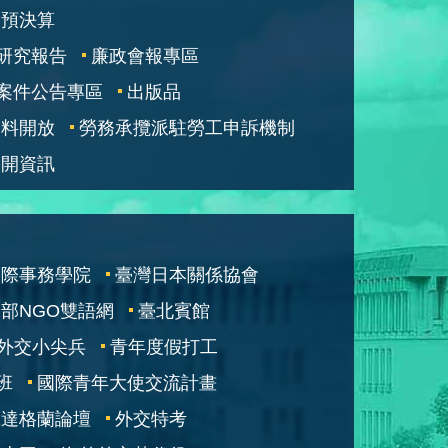
部預決算
研究報告
廉政會報專區
案件公告專區
出版品
資料開放
勞務承攬派駐勞工申訴機制
公開資訊
國際事務學院
臺灣日本關係協會
部NGO雙語網
臺北賓館
外交小尖兵
青年度假打工
班
國際青年大使交流計畫
凱達格蘭論壇
外交特考