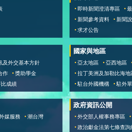
表
即時新聞澄清專區
新聞參考資料
新聞
求才公告
國家與地區
訊及外交基本方針
亞太地區
亞西地區
合作
獎助學金
拉丁美洲及加勒比海地
評比成績
駐台外國機構
駐外
政府資訊公開
外媒服務
潮台灣
外交部人權事務專區
政治獻金法第七條查詢