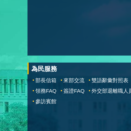
為民服務
部長信箱
來部交流
雙語辭彙對照表
領務FAQ
簽證FAQ
外交部退離職人
參訪賓館