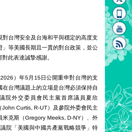
[連
覽
系"
現對台灣安全及台海和平與穩定的高度支
證」等美國長期且一貫的對台政策，並公
部對此表達誠摯感謝。
結]"
[連
今（2026）年5月15日公開重申對台灣的支
國在台灣議題上的立場是台灣必須保持自
議院外交委員會民主黨首席議員夏欣
ohn Curtis, R-UT）及參院外委會民主
結]"
Gregory Meeks, D-NY）、外
TX）、眾議院「美國與中國共產黨戰略競爭」特