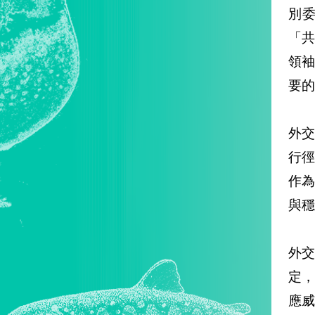
別委
「共
領
要的
外
行
作
與穩
外
定
應