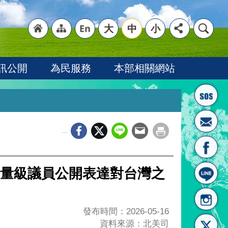
大
中
小
"回
"網
"英
訊公開
為民服務
本部相關網站
_
首頁
站導
文語
量級議員公開表達對台灣之
發布時間：2026-05-16
資料來源：北美司