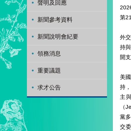
聲明及回應
202
第2
新聞參考資料
新聞說明會紀要
外
持
領務消息
開支
重要議題
美國
持
求才公告
主
（J
黨多
交委