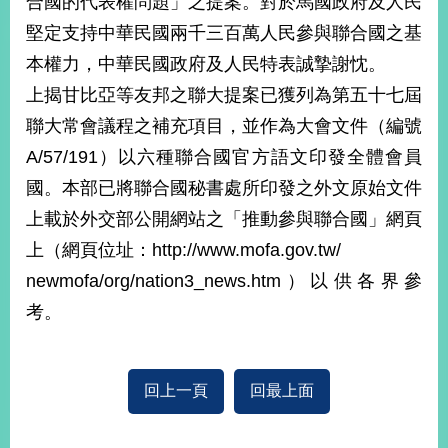
合國的代表權問題」之提案。對於馬國政府及人民
經
堅定支持中華民國兩千三百萬人民參與聯合國之基
濟
日
本權力，中華民國政府及人民特表誠摯謝忱。
不
落
上揭甘比亞等友邦之聯大提案已獲列為第五十七屆
國
聯大常會議程之補充項目，並作為大會文件（編號
台
A/57/191）以六種聯合國官方語文印發全體會員
海
和
國。本部已將聯合國秘書處所印發之外文原始文件
平
上載於外交部公開網站之「推動參與聯合國」網頁
護
上（網頁位址：http://www.mofa.gov.tw/
照
newmofa/org/nation3_news.htm）以供各界參
回
考。
首
網
頁
站
關
回上一頁
回最上面
於
導
本
覽