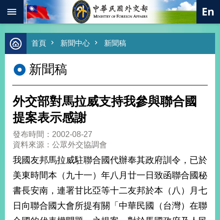
:::
跳到主要內容區塊
進
首頁
新聞中心
新聞稿
階
搜
新聞稿
尋
熱
門
外交部對馬拉威支持我參與聯合國
關
鍵
提案表示感謝
字
發布時間：2002-08-27
總
資料來源：公眾外交協調會
合
外
我國友邦馬拉威駐聯合國代辦奉其政府訓令，已於
交
美東時間本（九十一）年八月廿一日致函聯合國秘
價
書長安南，連署甘比亞等十二友邦於本（八）月七
值
外
日向聯合國大會所提有關「中華民國（台灣）在聯
交