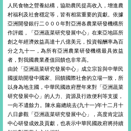
部
人民食物之營養結構，協助農民提高收入，增進農
新
村福利及社會穩定等，皆有相當重要的貢獻。依據
聞
亞洲開發銀行二０００年對亞洲各農業研發機構所
中
心
作評鑑，「亞洲蔬菜研究發展中心」在東亞地區所
創之年經濟效益高達十八億美元，投資報酬率為百
外
分之九十一，為所有亞洲農業研發機構最具效益
交
資
者，對我國農業產值回饋也非常高。
訊
由於「亞洲蔬菜研究發展中心」成立宗旨與中華民
國
國援助開發中國家、回饋國際社會的立場一致，所
家
以身為地主國，中華民國政府歷年來對「亞洲蔬菜
與
研究發展中心」的人力、資源及行政便利等支援，
地
區
一向不遺餘力。陳水扁總統去(九十一)年十二月十
八日參觀「亞洲蔬菜研究發展中心」，高度肯定該
國
際
中心研發成效及貢獻，也表示中華民國政府將持續
傳