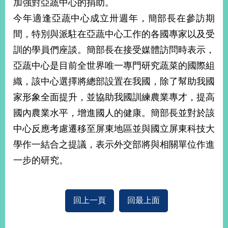
加強對亞蔬中心的捐助。
播
今年適逢亞蔬中心成立卅週年，簡部長在參訪期
政
間，特別與派駐在亞蔬中心工作的各國專家以及受
府
訓的學員們座談。簡部長在接受媒體訪問時表示，
資
訊
亞蔬中心是目前全世界唯一專門研究蔬菜的國際組
公
織，該中心選擇將總部設置在我國，除了幫助我國
開
家形象全面提升，並協助我國訓練農業專才，提高
為
國內農業水平，增進國人的健康。簡部長並對於該
民
服
中心反應考慮遷移至屏東地區並與國立屏東科技大
務
學作一結合之提議，表示外交部將與相關單位作進
一步的研究。
本
部
相
關
回上一頁
回最上面
網
站