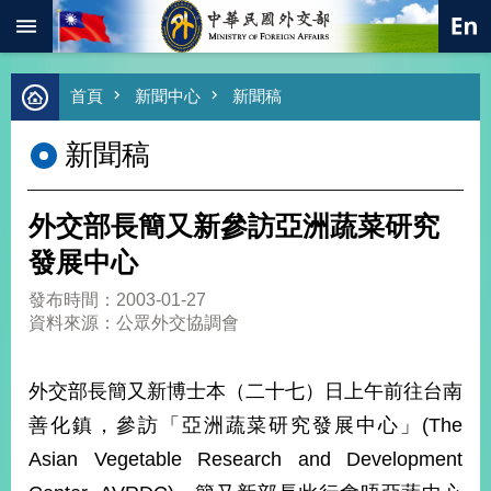
:::
跳到主要內容區塊
進
首頁
新聞中心
新聞稿
階
搜
新聞稿
尋
熱
門
外交部長簡又新參訪亞洲蔬菜研究
關
鍵
發展中心
字
發布時間：2003-01-27
總
資料來源：公眾外交協調會
合
外
交
外交部長簡又新博士本（二十七）日上午前往台南
價
善化鎮，參訪「亞洲蔬菜研究發展中心」(The
值
外
Asian Vegetable Research and Development
交