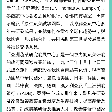
Center- AVRDC)。簡又新部長此行會晤亞蔬中心
經
新任主任龍溥經博士(Dr. Thomas A. Lumpkin)，
濟
日
參觀該中心著名之種籽銀行、各部門實驗室、田間
不
落
示範及「原生蔬菜試驗園區」，以瞭解亞蔬中心多
國
年來研發成果，並就如何在當今全球化趨勢中，與
台
我國進一步加強合作，共同協助第三世界發展農業
海
和
等議題交換意見。
平
「亞洲蔬菜研究發展中心」是一個致力於蔬菜研發
護
的政府間國際農業組織，一九七三年十月十七日正
照
式成立運作，總部設在我國台南縣善化鎮，現有贊
回
助國除中華民國外，還包括美國、日本、韓國、泰
首
網
國、菲律賓、法國、德國、澳大利亞及「亞洲開發
頁
站
銀行」(ADB)。亞蔬中心成立卅年來，舉凡在研發
關
及改良熱帶蔬菜品種栽培及生產技術，提高產量及
於
導
本
品質，訓練農業研發及推廣人才，改善開發中國家
覽