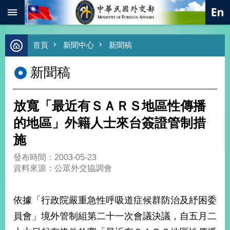
:::
跳到主要內容區塊
進
首頁
新聞中心
新聞稿
階
搜
新聞稿
尋
熱
門
放寬「最近有ＳＡＲＳ地區性傳播
關
鍵
的地區」外籍人士來台簽證管制措
字
施
總
合
發布時間：2003-05-23
外
資料來源：公眾外交協調會
交
價
依據「行政院嚴重急性呼吸道症候群防治及紓困委
值
外
員會」境外管制組第二十一次會議決議，自五月二
交