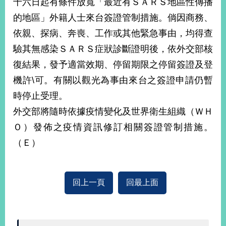
十六日起有條件放寬「最近有ＳＡＲＳ地區性傳播
經
濟
的地區」外籍人士來台簽證管制措施。倘因商務、
日
依親、探病、奔喪、工作或其他緊急事由，均得查
不
落
驗其無感染ＳＡＲＳ症狀診斷證明後，依外交部核
國
復結果，發予適當效期、停留期限之停留簽證及登
台
機許\可。有關以觀光為事由來台之簽證申請仍暫
海
和
時停止受理。
平
外交部將隨時依據疫情變化及世界衛生組織（ＷＨ
護
照
Ｏ）發佈之疫情資訊修訂相關簽證管制措施。
（Ｅ）
回
首
網
回上一頁
回最上面
頁
站
關
於
導
本
覽