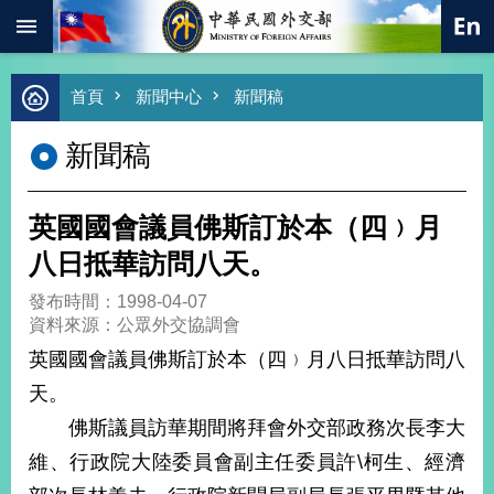
:::
跳到主要內容區塊
進
首頁
新聞中心
新聞稿
階
搜
新聞稿
尋
熱
門
英國國會議員佛斯訂於本（四﹚月
關
鍵
八日抵華訪問八天。
字
發布時間：1998-04-07
總
資料來源：公眾外交協調會
合
外
英國國會議員佛斯訂於本（四﹚月八日抵華訪問八
交
天。
價
佛斯議員訪華期間將拜會外交部政務次長李大
值
外
維、行政院大陸委員會副主任委員許\柯生、經濟
交