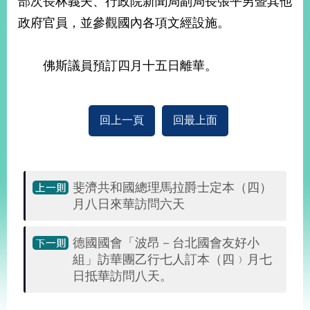
部次長林義夫、行政院新聞局副局長張平男暨其他
經
政府官員，並參觀國內各項文經設施。
濟
日
不
落
佛斯議員預訂四月十五日離華。
國
台
海
回上一頁
回最上面
和
平
護
照
斐濟共和國總理馬拉爵士定本（四）
月八日來華訪問六天
回
首
網
德國國會「波昂－台北國會友好小
頁
站
組」訪華團乙行七人訂本（四﹚月七
關
日抵華訪問八天。
於
導
本
覽
:::