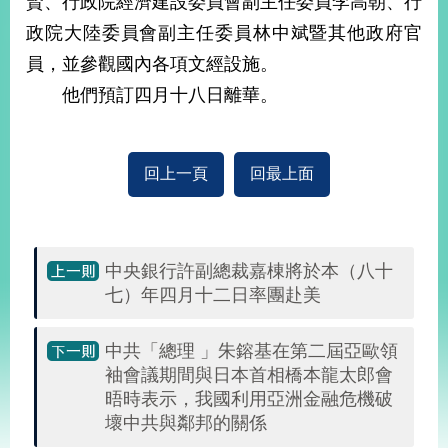
賢、行政院經濟建設委員會副主任委員李高朝、行
經
政院大陸委員會副主任委員林中斌暨其他政府官
濟
日
員，並參觀國內各項文經設施。
不
落
他們預訂四月十八日離華。
國
台
海
回上一頁
回最上面
和
平
護
照
中央銀行許副總裁嘉棟將於本（八十
七）年四月十二日率團赴美
回
首
網
中共「總理 」朱鎔基在第二屆亞歐領
頁
站
袖會議期間與日本首相橋本龍太郎會
關
晤時表示，我國利用亞洲金融危機破
於
導
壞中共與鄰邦的關係
本
覽