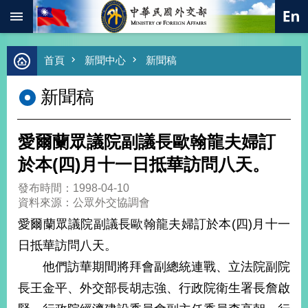
:::
跳到主要內容區塊
進
首頁
新聞中心
新聞稿
階
搜
新聞稿
尋
熱
門
愛爾蘭眾議院副議長歐翰龍夫婦訂
關
鍵
於本(四)月十一日抵華訪問八天。
字
發布時間：1998-04-10
總
資料來源：公眾外交協調會
合
外
愛爾蘭眾議院副議長歐翰龍夫婦訂於本(四)月十一
交
日抵華訪問八天。
價
他們訪華期間將拜會副總統連戰、立法院副院
值
外
長王金平、外交部長胡志強、行政院衛生署長詹啟
交