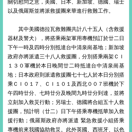
關切慰問之意，美國、日本、新加坡、德國、瑞士
經
濟
以及俄羅斯並將派救援團來華進行救難工作。
日
不
落
其中美國德拉瓦救難團共計八十五人（含救援
國
器材及警犬），將搭乘兩架軍用專機預訂於廿二日
台
下午一時及四時分別抵達台中清泉崗基地；新加坡
海
和
政府亦將派遺三十八人救援團，分別搭乘兩架ＣＩ
平
１３０軍機於本日晚間廿二時抵達台中清泉崗基
護
照
地；日本政府則派遺救援團七十七人於本日分別搭
乘ＣＩ０１７、ＣＩ１０１及西北００７班機於下
回
午四時廿分、七時廿分及晚間九時廿分到達，並將
首
網
立刻加入救災行動；另瑞士、德國將合組五十人救
頁
站
援團，預計明（廿二）日下午搭乘專機抵華加入救
關
於
援行動；俄羅斯政府亦將派遣 緊急救援小組搭乘
導
本
專機前來我國協助救災。此外英國、西班牙、以色
覽