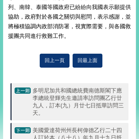
部
列、南韓、泰國等國政府已紛紛向我國表示願提供
新
協助，政府對於各國之關切與慰問，表示感謝，並
聞
將極積協調內政部消防署，視實際需要，與各國救
中
心
援團共同進行救難工作。
外
交
回上一頁
回最上面
資
訊
國
家
多明尼加共和國總統費南德斯閣下應
與
李總統登輝先生邀請率訪問團乙行廿
地
九人，訂本(九）月廿七日抵華訪問三
區
天。
國
際
美國愛達荷州州長柯偉德乙行二十四
傳
人訂於本（八十八）年九月十九日抵