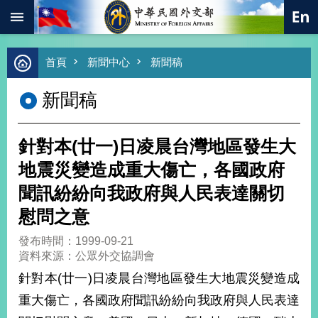
:::
跳到主要內容區塊
進
首頁
新聞中心
新聞稿
階
搜
新聞稿
尋
熱
門
針對本(廿一)日凌晨台灣地區發生大
關
鍵
地震災變造成重大傷亡，各國政府
字
聞訊紛紛向我政府與人民表達關切
總
合
慰問之意
外
交
發布時間：1999-09-21
資料來源：公眾外交協調會
價
值
針對本(廿一)日凌晨台灣地區發生大地震災變造成
外
重大傷亡，各國政府聞訊紛紛向我政府與人民表達
交