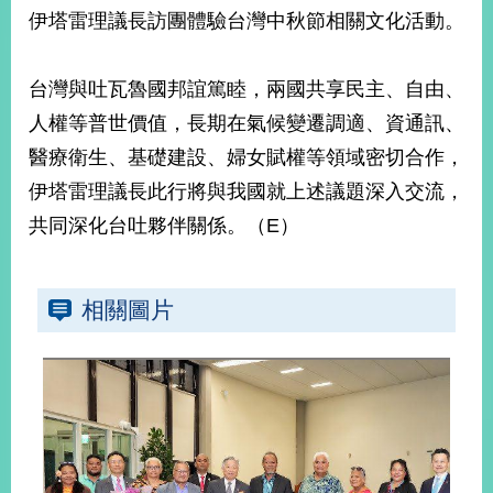
部
伊塔雷理議長訪團體驗台灣中秋節相關文化活動。
新
聞
台灣與吐瓦魯國邦誼篤睦，兩國共享民主、自由、
中
心
人權等普世價值，長期在氣候變遷調適、資通訊、
醫療衛生、基礎建設、婦女賦權等領域密切合作，
外
伊塔雷理議長此行將與我國就上述議題深入交流，
交
資
共同深化台吐夥伴關係。（E）
訊
國
相關圖片
家
與
地
區
國
際
傳