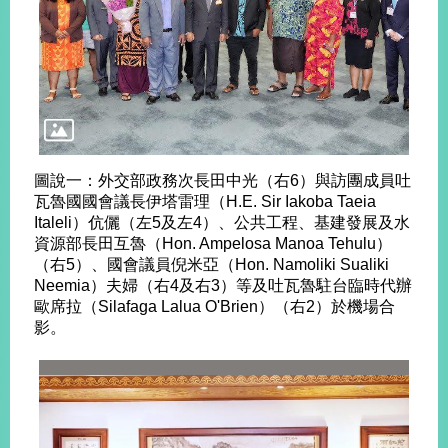
播
政
府
資
訊
公
開
圖說一：外交部政務次長田中光（右6）與訪團成員吐
瓦魯國國會議長伊塔雷理（H.E. Sir Iakoba Taeia
為
Italeli）伉儷（左5及左4）、公共工程、基建發展及水
民
資源部長田互魯（Hon. Ampelosa Manoa Tehulu）
服
（右5）、國會議員倪米亞（Hon. Namoliki Sualiki
務
Neemia）夫婦（右4及右3）等及吐瓦魯駐台臨時代辦
歐席拉（Silafaga Lalua O'Brien）（右2）於機場合
本
影。
部
相
關
網
站