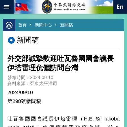
:::
跳到主要內容區塊
進
首頁
新聞中心
新聞稿
階
搜
新聞稿
尋
熱
門
外交部誠摯歡迎吐瓦魯國國會議長
關
鍵
伊塔雷理伉儷訪問台灣
字
發布時間：2024-09-10
總
資料來源：亞東太平洋司
合
外
2024/09/10
交
第298號新聞稿
價
值
外
吐瓦魯國國會議長伊塔雷理（H.E. Sir Iakoba
交