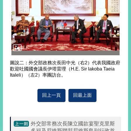
旅
部
粉
外
長
絲
國
信
專
人
箱
頁
急
難
救
LINE
助
Instagram
X平台
服
(原推特)
務
專
線
圖說二：外交部政務次長田中光（右2）代表我國政府
APP
YouTube
RSS
歡迎吐國國會議長伊塔雷理（H.E. Sir Iakoba Taeia
Italeli）（左2）率團訪台。
政
府
網
回上一頁
回最上面
站
資
料
開
外交部常務次長陳立國款宴聖克里斯
放
宣
多福及尼維斯聯邦尼維斯島副行政首