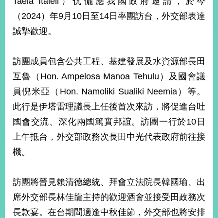
Taeia Italeli）伉儷應我國政府邀請，於今
經
（2024）年9月10日至14日率團訪台，外交部表達
濟
日
誠摯歡迎。
不
落
國
訪團成員包含公共工程、基建發展及水資源部長田
台
互魯（Hon. Ampelosa Manoa Tehulu）及國會議
海
和
員倪米亞（Hon. Namoliki Sualiki Neemia）等。
平
此行是伊塔雷理議長上任後首次來訪，將促進台吐
護
國會交流、深化兩國篤實邦誼。訪團一行於10日
照
上午抵台，外交部政務次長田中光代表政府前往接
回
機。
首
網
頁
站
訪團將晉見賴清德總統、拜會立法院長韓國瑜、出
關
席外交部長林佳龍主持的歡迎酒會並接受田政務次
於
導
本
長款宴。在台期間適逢中秋佳節，外交部也將安排
覽