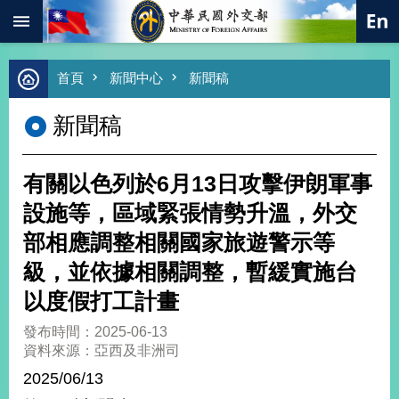
:::
跳到主要內容區塊
進
首頁
新聞中心
新聞稿
階
搜
新聞稿
尋
熱
門
有關以色列於6月13日攻擊伊朗軍事
關
鍵
設施等，區域緊張情勢升溫，外交
字
部相應調整相關國家旅遊警示等
總
合
級，並依據相關調整，暫緩實施台
外
以度假打工計畫
交
價
發布時間：2025-06-13
值
資料來源：亞西及非洲司
外
2025/06/13
交