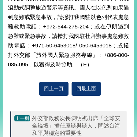
部
滾動式調整旅遊警示等資訊。國人在以色列如果遇
新
到急難或緊急事故，請撥打我國駐以色列代表處急
聞
難救助電話：+972-544-275-204；或在伊朗遇到
中
心
急難或緊急事故，請撥打我國駐杜拜辦事處急難救
助電話：+971-50-6453018/ 050-6453018；或撥
外
交
打外交部「旅外國人緊急服務專線」：+886-800-
資
085-095，以獲得及時協助。（E）
訊
國
家
回上一頁
回最上面
與
地
區
外交部政務次長陳明祺出席「全球安
國
全論壇」擔任座談與談人，闡述台海
際
和平與穩定的重要性
傳