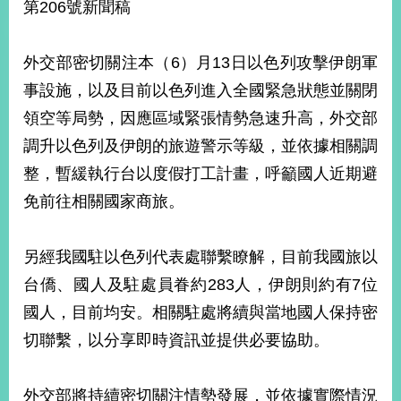
第206號新聞稿
經
濟
日
外交部密切關注本（6）月13日以色列攻擊伊朗軍
不
落
事設施，以及目前以色列進入全國緊急狀態並關閉
國
領空等局勢，因應區域緊張情勢急速升高，外交部
台
海
調升以色列及伊朗的旅遊警示等級，並依據相關調
和
整，暫緩執行台以度假打工計畫，呼籲國人近期避
平
免前往相關國家商旅。
護
照
另經我國駐以色列代表處聯繫瞭解，目前我國旅以
回
台僑、國人及駐處員眷約283人，伊朗則約有7位
首
網
國人，目前均安。相關駐處將續與當地國人保持密
頁
站
切聯繫，以分享即時資訊並提供必要協助。
關
於
導
本
外交部將持續密切關注情勢發展，並依據實際情況
覽