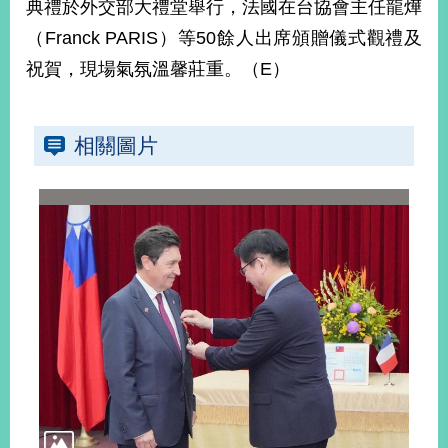
典禮於外交部大禮堂舉行，法國在台協會主任龍燁
播
（Franck PARIS）等50餘人出席頒贈儀式觀禮及
政
祝賀，現場氣氛溫馨莊重。（E）
府
資
訊
公
相關圖片
開
為
民
服
務
本
部
相
關
網
站