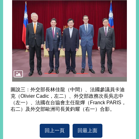
告
隱
私
權
保
護
及
資
訊
安
全
政
圖說三：外交部長林佳龍（中間）、法國參議員卡迪
策
克（Olivier Cadic，左二）、外交部政務次長吳志中
（左一）、法國在台協會主任龍燁（Franck PARIS，
無
右二）及外交部歐洲司長黃鈞耀（右一）合影。
障
礙
網
回上一頁
回最上面
站
說