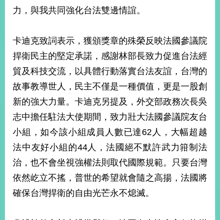
部
力，與我共同強化台法雙邊情誼。
新
聞
卡迪克致詞表示，獲頒獎章的殊榮反映法國參議院
中
心
捍衛民主的堅定承諾，感謝林部長致力促進台法經
貿及科技交流，以具體行動落實台法友誼，台灣的
外
故事教導世人，民主不僅是一種價值，更是一股創
交
資
新的強大力量。卡迪克另提及，外交部政務次長吳
訊
志中擔任駐法大使期間，致力壯大法國參議院友台
國
小組，如今該小組成員人數已達62人，大幅超越
家
法中友好小組的44人，法國絕不默許武力箝制法
與
地
治，也不會坐視強權法則取代國際規範。只要台灣
區
依然屹立不搖，普世的希望就會隨之高揚，法國將
確保台灣捍衛的自由光芒永不熄滅。
國
際
傳