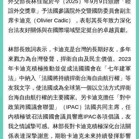
外交部長林佳龍於今（2025）年9月9日頒贈「睦
經
濟
誼外交獎章」予法國參議院外交暨國防委員會副主
日
席卡迪克（Olivier Cadic），表彰其長年致力深化
不
落
台法友好關係與在國際場域堅定挺台的卓越貢獻。
國
台
林部長致詞表示，卡迪克是台灣的長期好友，多年
海
和
來戮力為台灣發聲，捍衛自由及民主價值。2023
平
年卡迪克積極推動並促成法國國會在「七年建軍
護
照
法」中納入「法國將持續捍衛台海自由航行權」等
友我文字，使法國成為全球第一個以立法方式捍衛
回
台海自由航行權的主要國家。另卡迪克擔任「對中
首
網
政策跨國議會聯盟」（IPAC）法國共同主席，任
頁
站
內積極號召法國國會議員響應IPAC各項倡議，友
關
我之情誠摯可感。林部長對卡迪克積極深化台法關
於
導
本
係表達深摯謝意，期盼卡迪克未來持續發揮影響
覽