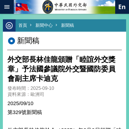
:::
跳到主要內容區塊
進
首頁
新聞中心
新聞稿
階
搜
新聞稿
尋
熱
門
外交部長林佳龍頒贈「睦誼外交獎
關
鍵
章」予法國參議院外交暨國防委員
字
會副主席卡迪克
總
合
發布時間：2025-09-10
外
資料來源：歐洲司
交
2025/09/10
價
第329號新聞稿
值
外
交