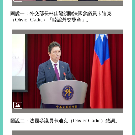
圖說一：外交部長林佳龍頒贈法國參議員卡迪克
旅
部
粉
（Olivier Cadic）「睦誼外交獎章」。
外
長
絲
國
信
專
人
箱
頁
急
難
救
LINE
助
Instagram
X平台
服
(原推特)
務
專
線
APP
YouTube
RSS
政
府
網
站
資
料
圖說二：法國參議員卡迪克（Olivier Cadic）致詞。
開
放
宣