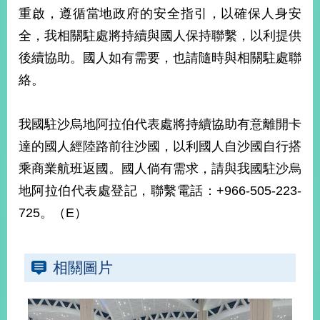
部
重啟，遵循當地政府的安全指引，以確保人身安
新
全，我相關駐處將持續與國人保持聯繫，以利提供
聞
後續協助。國人如有需要，也請隨時與相關駐處聯
中
心
絡。
外
我國駐沙烏地阿拉伯代表處將持續協助有意離開卡
交
資
達的國人經陸路前往沙國，以利國人自沙國自行搭
訊
乘商業航班返國。國人倘有需求，請與我國駐沙烏
國
地阿拉伯代表處登記，聯繫電話：+966-505-223-
家
725。（E）
與
地
區
相關圖片
國
際
傳