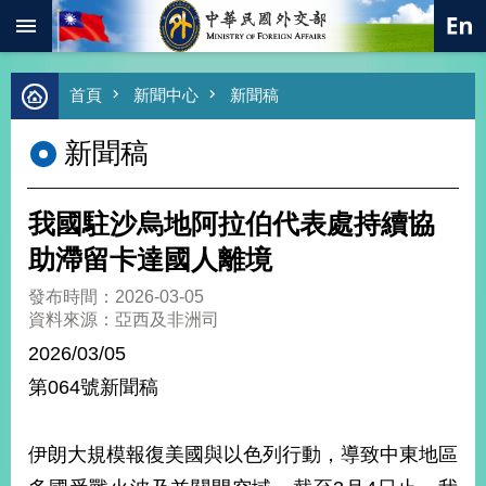
:::
跳到主要內容區塊
進
首頁
新聞中心
新聞稿
階
搜
新聞稿
尋
熱
門
我國駐沙烏地阿拉伯代表處持續協
關
鍵
助滯留卡達國人離境
字
發布時間：2026-03-05
總
資料來源：亞西及非洲司
合
外
2026/03/05
交
第064號新聞稿
價
值
外
伊朗大規模報復美國與以色列行動，導致中東地區
交