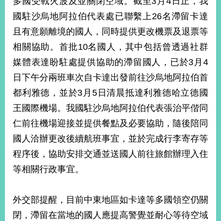
多國受戰火波及並關閉空域。截至3月4日止，我
經
國駐沙烏地阿拉伯代表處已聯繫上26名滯留卡達
濟
日
且有意願離境的國人，同時提供更改機票及退票等
不
落
相關協助。首批10名國人，其中包括曾透過社群
國
媒體表達盼駐處提供協助的滯留國人，已於3月4
台
日下午分兩班車次自卡達出發前往沙烏地阿拉伯首
海
和
都利雅德，並於3月5日清晨抵達利雅德哈立德國
平
王國際機場。我國駐沙烏地阿拉伯代表張治平偕同
護
仁前往機場迎接並提供餐點及必要協助，隨後陪同
照
國人洽辦更改後續航班事宜，並於完成行李寄存等
回
程序後，協助安排交通並送國人前往旅館辦理入住
首
網
等相關行政事宜。
頁
站
關
外交部提醒，目前中東地區如卡達等多國領空仍關
於
導
本
閉，滯留在當地的國人應提高警覺並耐心等待空域
覽