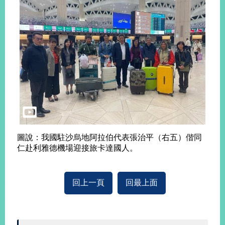
播
政
府
資
訊
公
開
為
民
服
務
圖說：我國駐沙烏地阿拉伯代表張治平（右五）偕同
仁赴利雅德機場迎接旅卡達國人。
本
部
相
回上一頁
回最上面
關
網
站