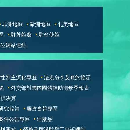
非洲地區
歐洲地區
北美地區
區
駐外館處
駐台使館
單位網站連結
性別主流化專區
法規命令及條約協定
網
外交部對國內團體捐助情形季報表
部預決算
研究報告
廉政會報專區
案件公告專區
出版品
資料開放
勞務承攬派駐勞工申訴機制