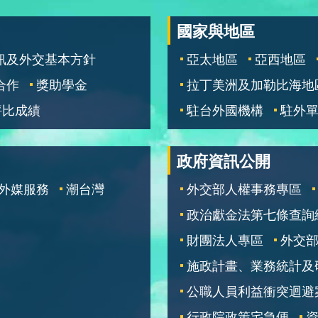
國家與地區
訊及外交基本方針
亞太地區
亞西地區
合作
獎助學金
拉丁美洲及加勒比海地
評比成績
駐台外國機構
駐外
政府資訊公開
外媒服務
潮台灣
外交部人權事務專區
政治獻金法第七條查詢
財團法人專區
外交
施政計畫、業務統計及
公職人員利益衝突迴避
行政院政策宅急便