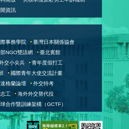
公開資訊
國際事務學院
臺灣日本關係協會
部NGO雙語網
臺北賓館
外交小尖兵
青年度假打工
班
國際青年大使交流計畫
凱達格蘭論壇
外交特考
交志工
海外外交替代役
球合作暨訓練架構（GCTF）