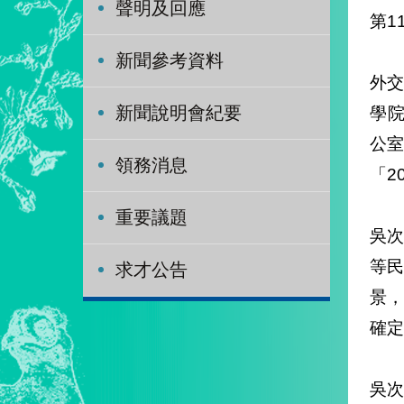
聲明及回應
第1
新聞參考資料
外交
學院
新聞說明會紀要
公室
領務消息
「2
重要議題
吳
等
求才公告
景
確定
吳