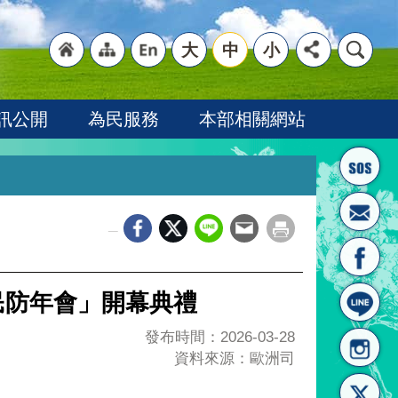
大
中
小
"回
"網
"英
訊公開
為民服務
本部相關網站
_
首頁
站導
文語
民防年會」開幕典禮
發布時間：2026-03-28
資料來源：歐洲司