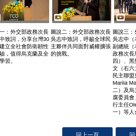
一：外交部政務次長
圖說二：外交部政務次長
圖說三：
中致詞，分享台灣30
吳志中致詞，呼籲全球民
吳志中（
建立全社會防衛韌性
主夥伴共同面對威權擴張
副總統（
驗，值得烏克蘭及全
的挑戰。
政務次長
學習。
四）、黑
文（右六
民主聯盟
Mariia 
二）及烏
腐委員會
行主任Ole
一）等人
回上一頁
回