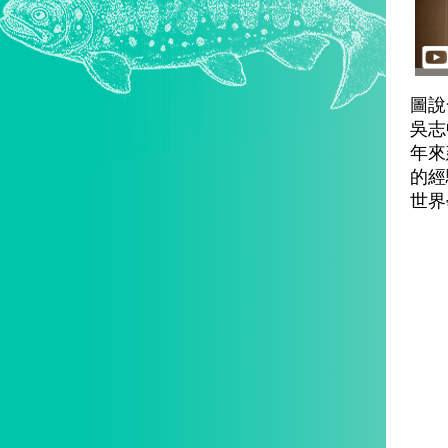
圖說
吳志
年來
的經
世界