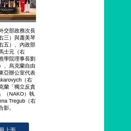
外交部政務次長
右三）與蕭美琴
右五）、內政部
馬士元（右
熊學院理事長劉
）、烏克蘭自由
東亞辦公室代表
Makarovych（右
克蘭「獨立反貪
」（NAKO）執
na Tregub（右
合影。
最上面