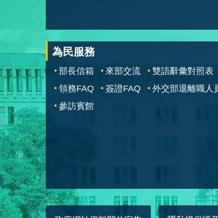
為民服務
部長信箱
來部交流
雙語辭彙對照表
領務FAQ
簽證FAQ
外交部退離職人
參訪賓館