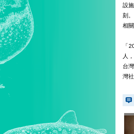
設
刻
相關
「2
人，
台
灣社