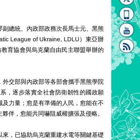
[連
覽
系"
美琴副總統、內政部政務次長馬士元、黑熊
eague of Ukraine, LDLU）東亞辦
黑熊民防教育協會與烏克蘭自由民主聯盟舉辦的
結]"
[連
，外交部與內政部等各部會攜手黑熊學院
體系，逐步落實全社會防衛韌性的國政願
識及力量；愈是有準備的人民，愈能在不
主夥伴，愈能共同嚇阻威權擴張及侵略。
結]"
以來，已協助烏克蘭重建水電等關鍵基礎