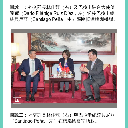
播
圖說一：外交部長林佳龍（右）及巴拉圭駐台大使傅
達耀（Darío Filártiga Ruiz Díaz，左）迎接巴拉圭總
政
統貝尼亞（Santiago Peña，中）率團抵達桃園機場。
府
資
訊
公
開
為
民
服
務
本
部
相
關
網
圖說二：外交部長林佳龍（右）與巴拉圭總統貝尼亞
站
（Santiago Peña，左）在機場國賓室晤敘。