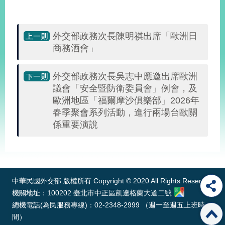
告
隱
外交部政務次長陳明祺出席「歐洲日
私
商務酒會」
權
保
護
外交部政務次長吳志中應邀出席歐洲
及
議會「安全暨防衛委員會」例會，及
資
歐洲地區「福爾摩沙俱樂部」2026年
訊
春季聚會系列活動，進行兩場台歐關
安
係重要演說
全
政
策
:::
無
中華民國外交部 版權所有 Copyright © 2020 All Rights Reserved
障
礙
機關地址：100202 臺北市中正區凱達格蘭大道二號
網
總機電話(為民服務專線)：02-2348-2999 （週一至週五上班時
站
間）
說