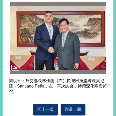
旅
部
粉
外
長
絲
國
信
專
人
箱
頁
急
難
救
LINE
助
Instagram
X平台
服
(原推特)
務
專
線
APP
YouTube
RSS
政
府
圖說三：外交部長林佳龍（右）歡迎巴拉圭總統貝尼
網
亞（Santiago Peña，左）再次訪台，持續深化兩國邦
站
誼。
資
料
開
回上一頁
回最上面
放
宣