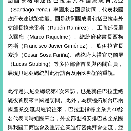
園國際機場迎接巴拉圭共和國總統貝尼亞
經
（Santiago Peña）率團來台國是訪問，代表我國
濟
日
政府表達誠摯歡迎。國是訪問團成員包括巴拉圭外
不
落
交部長拉米雷斯（Rubén Ramírez）、工商部長里
國
克爾梅（Marco Riquelme）、總統府秘書長西梅
台
內斯（Francisco Javier Giménez）、瓜伊拉省長
海
和
索沙（César Sosa Fariña)、總統府大禮官史圖屏
平
（Lucas Strubing）等多位部會首長與內閣官員，
護
展現貝尼亞總統對此行訪台及兩國邦誼的重視。
照
回
此行是貝尼亞總統第4次來訪，也是就任巴拉圭總
首
網
統後首度來台國是訪問。此外，為積極拓展台巴兩
頁
站
國產業交流與經貿往來，巴拉圭指標企業共40餘
關
名代表同時組團來台，外交部也將安排巴國企業團
於
導
本
與我國工商協會及重要企業進行密集拜會交流，經
覽