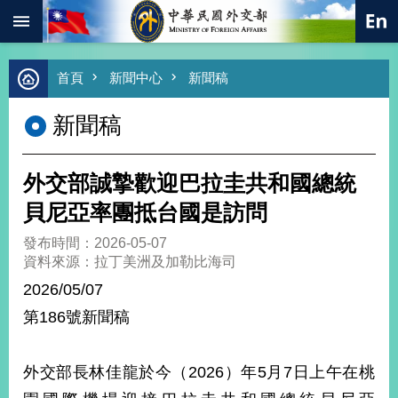
:::
跳到主要內容區塊
進
首頁
新聞中心
新聞稿
階
搜
新聞稿
尋
熱
門
外交部誠摯歡迎巴拉圭共和國總統
關
鍵
貝尼亞率團抵台國是訪問
字
發布時間：2026-05-07
總
資料來源：拉丁美洲及加勒比海司
合
外
2026/05/07
交
第186號新聞稿
價
值
外
外交部長林佳龍於今（2026）年5月7日上午在桃
交