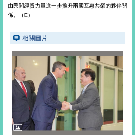
部
由民間經貿力量進一步推升兩國互惠共榮的夥伴關
新
係。（E）
聞
中
心
相關圖片
外
交
資
訊
國
家
與
地
區
國
際
傳