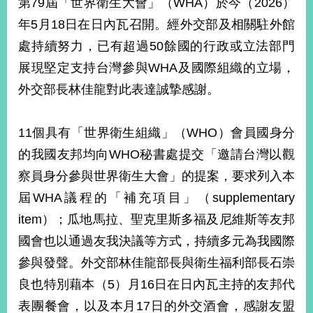
第79屆「世界衛生大會」（WHA）於今（2026）
經
濟
年5月18日在日內瓦召開。經外交部及相關駐外館
日
處持續努力，已有超過50餘國的行政或立法部門
不
落
展現堅定支持台灣參與WHA及國際組織的立場，
國
外交部長林佳龍對此表達誠摯感謝。
台
海
和
11個具有「世界衛生組織」（WHO）會員國身分
平
的我國友邦均向WHO秘書處提交「邀請台灣以觀
護
照
察員身分參與世界衛生大會」的提案，要求列入本
屆WHA議程的「補充項目」（supplementary
回
item）；瓜地馬拉、聖克里斯多福及尼維斯等友邦
首
網
國會也以通過友我決議等方式，持續多元為我國際
頁
站
參與發聲。外交部林佳龍部長與衛生福利部長石崇
關
良也特別藉本（5）月16日在日內瓦主持的友邦代
於
導
本
表團餐會，以及本月17日的外交酒會，感謝友盟
覽