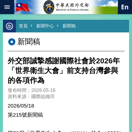
:::
跳到主要內容區塊
進
首頁
新聞中心
新聞稿
階
搜
新聞稿
尋
熱
門
外交部誠摯感謝國際社會於2026年
關
鍵
「世界衛生大會」前支持台灣參與
字
的各項作為
總
合
發布時間：2026-05-18
外
資料來源：國際組織司
交
2026/05/18
價
第215號新聞稿
值
外
交