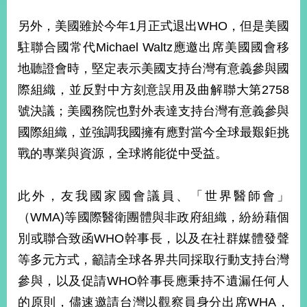
播
另外，美國雖於今年1月正式退出WHO，但是美國
政
駐聯合國常代Michael Waltz應邀出席美國國會移
府
資
地聽證會時，堅定表示美國支持台灣有意義參與國
訊
際組織，並反對中方刻意誤用及曲解聯大第2758
公
號決議；美國務院也對外表達支持台灣有意義參與
開
國際組織，並強調我國擁有應對當今全球最艱鉅挑
為
戰的專業與資源，全球將能從中受益。
民
服
務
此外，友我國家國會議員、「世界醫師會」
（WMA)等國際醫衛團體與非政府組織，紛紛藉個
本
部
別或聯合致函WHO幹事長，以及在社群媒體發聲
相
等多元方式，籲請全球各界共同採取行動支持台灣
關
網
參與，以及促請WHO幹事長應秉持不遺漏任何人
站
的原則，儘速邀請台灣以觀察員身分出席WHA，