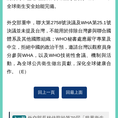
全球衛生安全始能完備。
旅
部
粉
外
長
絲
外交部重申，聯大第2758號決議及WHA第25.1號
國
信
專
人
箱
頁
急
決議並未提及台灣，不能用於排除台灣參與聯合國
難
救
LINE
助
Instagram
X平台
體系及其他國際組織；WHO秘書處應嚴守專業及
服
(原推特)
務
中立，拒絕中國的政治干預，邀請台灣以觀察員身
專
線
分參與WHA，以及WHO技術性會議、機制與活
APP
YouTube
RSS
動，為全球公共衛生做出貢獻，深化全球健康合
作。（E）
政
府
網
站
回上一頁
回最上面
資
料
開
放
宣