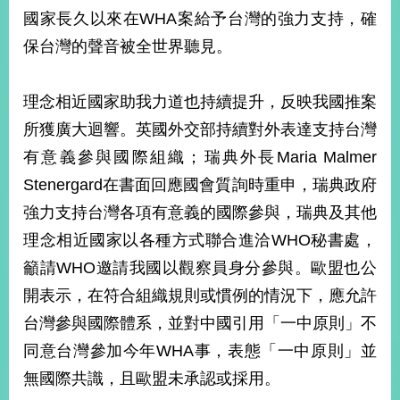
部
國家長久以來在WHA案給予台灣的強力支持，確
新
保台灣的聲音被全世界聽見。
聞
中
心
理念相近國家助我力道也持續提升，反映我國推案
所獲廣大迴響。英國外交部持續對外表達支持台灣
外
有意義參與國際組織；瑞典外長Maria Malmer
交
資
Stenergard在書面回應國會質詢時重申，瑞典政府
訊
強力支持台灣各項有意義的國際參與，瑞典及其他
國
理念相近國家以各種方式聯合進洽WHO秘書處，
家
籲請WHO邀請我國以觀察員身分參與。歐盟也公
與
地
開表示，在符合組織規則或慣例的情況下，應允許
區
台灣參與國際體系，並對中國引用「一中原則」不
同意台灣參加今年WHA事，表態「一中原則」並
國
際
無國際共識，且歐盟未承認或採用。
傳