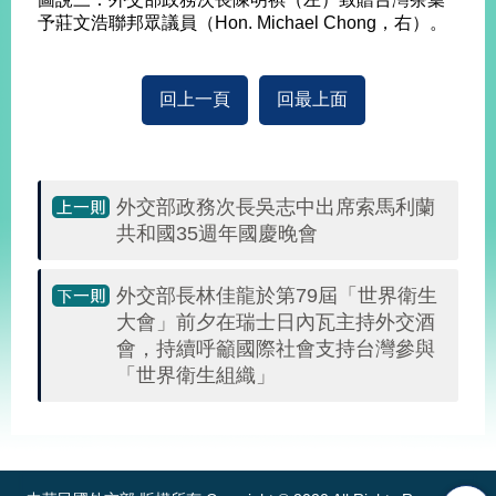
告
予莊文浩聯邦眾議員（Hon. Michael Chong，右）。
隱
私
回上一頁
回最上面
權
保
護
及
外交部政務次長吳志中出席索馬利蘭
資
共和國35週年國慶晚會
訊
安
全
外交部長林佳龍於第79屆「世界衛生
政
大會」前夕在瑞士日內瓦主持外交酒
策
會，持續呼籲國際社會支持台灣參與
「世界衛生組織」
無
障
礙
:::
網
站
說