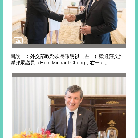
播
政
府
資
訊
公
開
圖說一：外交部政務次長陳明祺（左一）歡迎莊文浩
聯邦眾議員（Hon. Michael Chong，右一）。
為
民
服
務
本
部
相
關
網
站