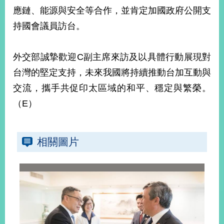
部
應鏈、能源與安全等合作，並肯定加國政府公開支
新
持國會議員訪台。
聞
中
心
外交部誠摯歡迎C副主席來訪及以具體行動展現對
台灣的堅定支持，未來我國將持續推動台加互動與
外
交流，攜手共促印太區域的和平、穩定與繁榮。
交
資
（E）
訊
國
相關圖片
家
與
地
區
國
際
傳