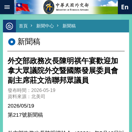
:::
跳到主要內容區塊
進
首頁
新聞中心
新聞稿
階
搜
新聞稿
尋
熱
門
外交部政務次長陳明祺午宴歡迎加
關
鍵
拿大眾議院外交暨國際發展委員會
字
副主席莊文浩聯邦眾議員
總
合
發布時間：2026-05-19
外
資料來源：北美司
交
2026/05/19
價
第217號新聞稿
值
外
交