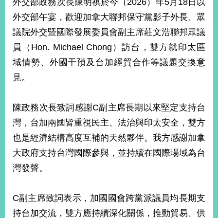
外交部政務次長陳明祺於今（2026）年5月18日以
經
濟
外交部午宴，歡迎加拿大聯邦保守黨影子外長、眾
日
議院外交暨國際發展委員會副主席莊文浩聯邦眾議
不
落
員（Hon. Michael Chong）訪台，雙方就印太區
國
域情勢、外國干預及台加經貿合作等議題交換意
台
見。
海
和
平
陳政務次長致詞感謝C副主席長期以來堅定支持台
護
照
灣，台加兩國皆重視民主、法治與印太安全，雙方
也是經濟結構高度互補的天然夥伴。我方感謝加拿
回
大政府支持台灣國際參與，並持續在國際場域為台
首
網
灣發聲。
頁
站
關
C副主席致詞表示，加國國會跨黨派議員均長期支
於
導
本
持台加交流，雙方應持續深化關係，推動貿易、供
覽