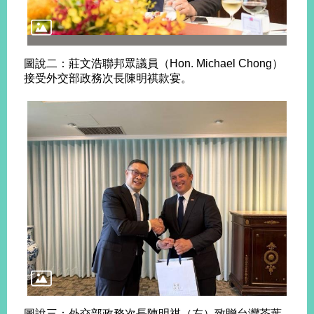
旅
部
粉
外
長
絲
國
信
專
圖說二：莊文浩聯邦眾議員（Hon. Michael Chong）
人
箱
頁
急
接受外交部政務次長陳明祺款宴。
難
救
LINE
助
Instagram
X平台
服
(原推特)
務
專
線
APP
YouTube
RSS
政
府
網
站
資
料
開
放
宣
圖說三：外交部政務次長陳明祺（左）致贈台灣茶葉