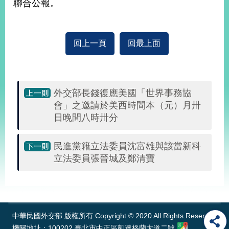
聯合公報。
經
濟
日
不
回上一頁
回最上面
落
國
台
海
和
外交部長錢復應美國「世界事務協
平
會」之邀請於美西時間本（元）月卅
日晚間八時卅分
護
照
民進黨籍立法委員沈富雄與該當新科
回
立法委員張晉城及鄭清寶
首
網
:::
頁
站
關
於
導
中華民國外交部 版權所有 Copyright © 2020 All Rights Reserved
本
覽
機關地址：100202 臺北市中正區凱達格蘭大道二號