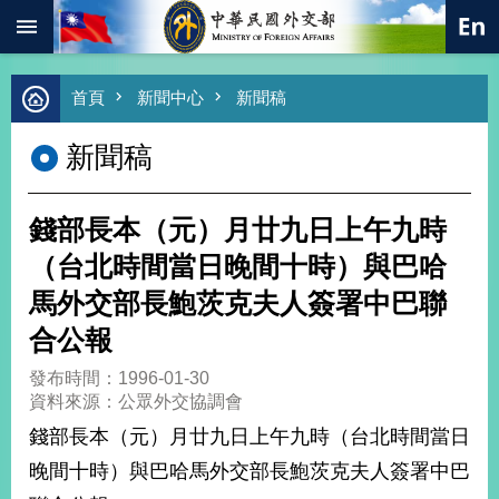
:::
跳到主要內容區塊
進
首頁
新聞中心
新聞稿
階
搜
新聞稿
尋
熱
門
錢部長本（元）月廿九日上午九時
關
鍵
（台北時間當日晚間十時）與巴哈
字
馬外交部長鮑茨克夫人簽署中巴聯
總
合
合公報
外
交
發布時間：1996-01-30
資料來源：公眾外交協調會
價
值
錢部長本（元）月廿九日上午九時（台北時間當日
外
晚間十時）與巴哈馬外交部長鮑茨克夫人簽署中巴
交