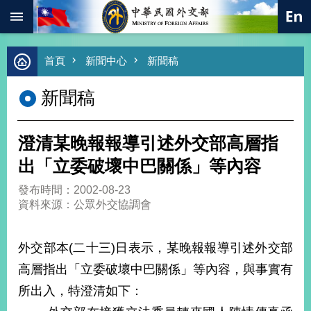
:::
跳到主要內容區塊
進
首頁
新聞中心
新聞稿
階
搜
新聞稿
尋
熱
門
澄清某晚報報導引述外交部高層指
關
鍵
出「立委破壞中巴關係」等內容
字
發布時間：2002-08-23
總
資料來源：公眾外交協調會
合
外
交
外交部本(二十三)日表示，某晚報報導引述外交部
價
高層指出「立委破壞中巴關係」等內容，與事實有
值
外
所出入，特澄清如下：
交