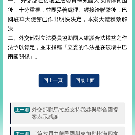
一、 外交部在接獲立法委員轉來國人陳情傳真函
經
後，十分重視，並即妥善處理。經接洽聯繫後，巴
濟
日
國駐華大使館已作出明快決定，本案大體獲致解
不
落
決。
國
二、外交部對立法委員協助國人維護合法權益之作
台
法予以肯定，並未指稱「立委的作法是在破壞中巴
海
和
兩國關係」。
平
護
照
回上一頁
回最上面
回
首
網
外交部對馬拉威支持我參與聯合國提
頁
站
關
案表示感謝
於
導
本
「第六屆中華民國與東加勒比海四友
覽