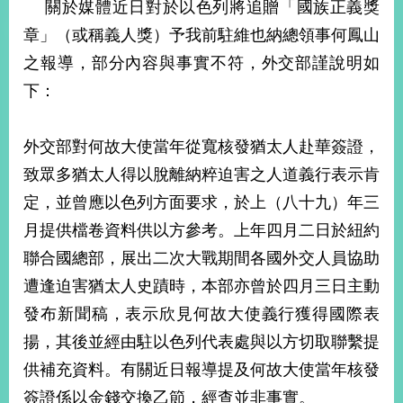
關於媒體近日對於以色列將追贈「國族正義獎
經
濟
章」（或稱義人獎）予我前駐維也納總領事何鳳山
日
之報導，部分內容與事實不符，外交部謹說明如
不
落
下：
國
台
海
外交部對何故大使當年從寬核發猶太人赴華簽證，
和
致眾多猶太人得以脫離納粹迫害之人道義行表示肯
平
定，並曾應以色列方面要求，於上（八十九）年三
護
照
月提供檔卷資料供以方參考。上年四月二日於紐約
聯合國總部，展出二次大戰期間各國外交人員協助
回
遭逢迫害猶太人史蹟時，本部亦曾於四月三日主動
首
網
發布新聞稿，表示欣見何故大使義行獲得國際表
頁
站
揚，其後並經由駐以色列代表處與以方切取聯繫提
關
於
導
供補充資料。有關近日報導提及何故大使當年核發
本
簽證係以金錢交換乙節，經查並非事實。
覽