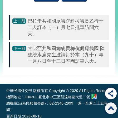
旅
部
粉
外
長
絲
巴拉圭共和國眾議院維拉議長乙行十
國
信
專
人
箱
頁
二人訂本（一）月七日抵華訪問六
急
難
天。
救
LINE
助
Instagram
X平台
服
(原推特)
務
專
甘比亞共和國總統賈梅伉儷應我國 陳
線
總統水扁先生邀請訂於本（九十）年
APP
YouTube
RSS
一月八日至十三日率團訪華六天。
政
:::
府
網
站
中華民國外交部 版權所有 Copyright © 2020 All Rights Reserved
資
機關地址：100202 臺北市中正區凱達格蘭大道二號
料
總機電話(為民服務專線)：02-2348-2999 （週一至週五上班時
開
間）
放
更新日期
2026-08-10
宣