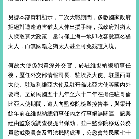
部
新
另據本部資料顯示，二次大戰期間，多數國家政府
聞
拒絕對遭逢迫害猶太人伸出援手時，我政府對猶太
中
心
人採取寬大政策，當時僅上海一地即收容數萬名猶
太人，而無國籍之猶太人甚至可免簽證入境。
外
交
資
何故大使係我資深外交官，於駐維也納總領事任
訊
後，歷任外交部情報司長、駐埃及大使、駐墨西哥
國
大使、駐玻利維亞大使及駐哥倫比亞大使等國內外
家
要職。至於民國五十九年至六十二年在擔任駐哥倫
與
地
比亞大使期間，遭人向監察院檢舉控告事，與渠卅
區
餘年前在維也納總領事任內之行事絕無關連。該案
國
經由監察院調查後提出彈劾，並由監察院移送公務
際
員懲戒委員會及司法機關處理，公懲會於民國七十
傳