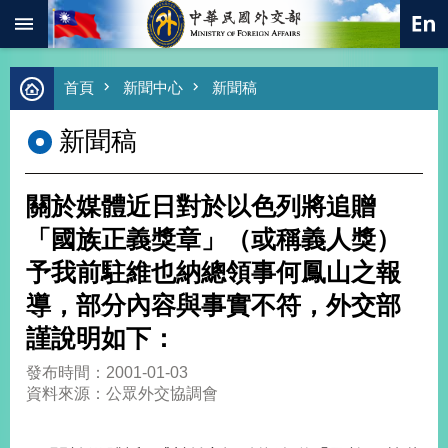
:::
跳到主要內容區塊
進
首頁
新聞中心
新聞稿
階
搜
新聞稿
尋
熱
門
關於媒體近日對於以色列將追贈
關
鍵
「國族正義獎章」（或稱義人獎）
字
予我前駐維也納總領事何鳳山之報
總
合
導，部分內容與事實不符，外交部
外
謹說明如下：
交
價
發布時間：2001-01-03
值
資料來源：公眾外交協調會
外
交