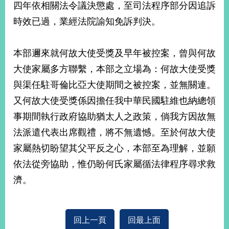
四年依相關法令議決懲處，至司法程序部分因追訴
播
時效已過，業經法院諭知免訴判決。
政
府
資
本部邇來就何故大使受獎及早年被控案，曾與何故
訊
大使家屬多方聯繫，本部之立場為：何故大使受獎
公
開
與渠任駐哥倫比亞大使期間之被控案，並無關連。
又何故大使受獎係因擔任我中華民國駐維也納總領
為
事期間執行政府協助猶太人之政策，倘我方因故無
民
服
法派遣代表出席觀禮，將不無遺憾。至於何故大使
務
家屬熱切盼望其父平反之心，本部至為理解，並願
本
依法從旁協助，惟仍盼何氏家屬循法律程序尋求救
部
濟。
相
關
網
站
回上一頁
回最上面